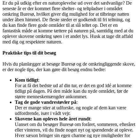
Er du på udkig efter en naturoplevelse ud over det sædvanlige? De
seneste år er der kommet flere shelter- og teltpladser i området
omkring Buresø, hvilket giver dig mulighed for at tilbringe natten
under åben himmel. De fleste steder er godkendt til fri teltning, og
du kan finde flere gode områder til at slå teltet op. Det er en
fantastisk måde at komme tættere på naturen på, samtidig med at du
oplever skovene omkring søen i et andet lys. Husk at tage dit affald
med dig og respektere naturen.
Praktiske tips til dit besøg
Hvis du planlægger at besøge Buresø og de omkringliggende skove,
er der nogle tips, der kan gøre dit besøg endnu bedre:
Kom tidligt
:
For at få det bedste ud af din tur, er det en god idé at komme
tidligt på dagen. På den måde kan du nyde området, før de
større menneskemængder ankommer.
Tag de gode vandrestøvler på
:
Der er mange stier at udforske, og nogle af dem kan være
udfordrende, især i vådt vejr.
Skovene kan opleves hele året rundt
:
Uanset om du besøger Buresø om foråret, sommeren, efteråret
eller vinteren, vil du finde noget nyt og spændende at opleve.
Hver sæson bringer sin egen charme og nye muligheder for