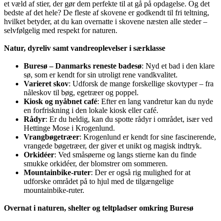
et væld af stier, der gør dem perfekte til at gå på opdagelse. Og det
bedste af det hele? De fleste af skovene er godkendt til fri teltning,
hvilket betyder, at du kan overnatte i skovene næsten alle steder –
selvfølgelig med respekt for naturen.
Natur, dyreliv samt vandreoplevelser i særklasse
Buresø – Danmarks reneste badesø
: Nyd et bad i den klare
sø, som er kendt for sin utroligt rene vandkvalitet.
Varieret skov
: Udforsk de mange forskellige skovtyper – fra
nåleskov til bøg, egetræer og poppel.
Kiosk og nyåbnet café
: Efter en lang vandretur kan du nyde
en forfriskning i den lokale kiosk eller café.
Rådyr
: Er du heldig, kan du spotte rådyr i området, især ved
Hettinge Mose i Krogenlund.
Vrangbøgetræer
: Krogenlund er kendt for sine fascinerende,
vrangede bøgetræer, der giver et unikt og magisk indtryk.
Orkidéer
: Ved småsøerne og langs stierne kan du finde
smukke orkidéer, der blomstrer om sommeren.
Mountainbike-ruter
: Der er også rig mulighed for at
udforske området på to hjul med de tilgængelige
mountainbike-ruter.
Overnat i naturen, shelter og teltpladser omkring Buresø