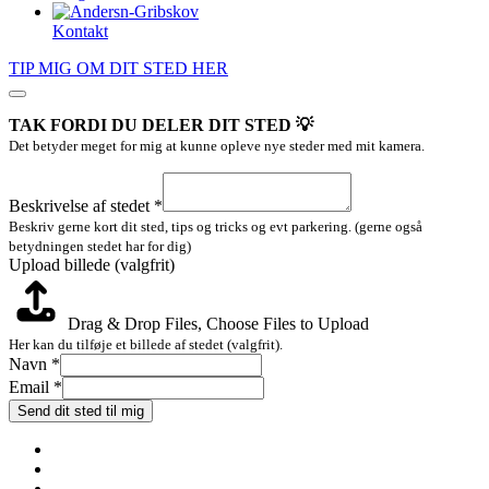
Kontakt
TIP MIG OM DIT STED HER
TAK FORDI DU DELER DIT STED 💡
Det betyder meget for mig at kunne opleve nye steder med mit kamera.
Navn
Beskrivelse
Beskrivelse af stedet
*
Email
Beskriv gerne kort dit sted, tips og tricks og evt parkering. (gerne også
betydningen stedet har for dig)
Upload billede (valgfrit)
Drag & Drop Files,
Choose Files to Upload
Her kan du tilføje et billede af stedet (valgfrit).
Navn
*
Email
*
Send dit sted til mig