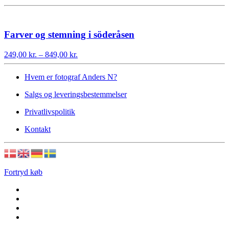
249,00 kr.
til
849,00 kr.
Farver og stemning i söderåsen
Prisinterval:
249,00
kr.
–
849,00
kr.
249,00 kr.
til
Hvem er fotograf Anders N?
849,00 kr.
Salgs og leveringsbestemmelser
Privatlivspolitik
Kontakt
Fortryd køb