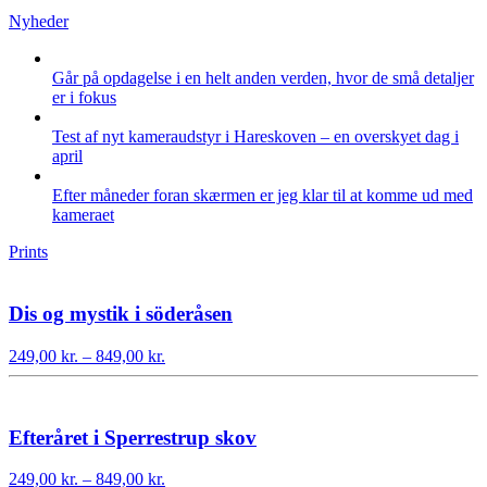
Nyheder
Går på opdagelse i en helt anden verden, hvor de små detaljer
er i fokus
Test af nyt kameraudstyr i Hareskoven – en overskyet dag i
april
Efter måneder foran skærmen er jeg klar til at komme ud med
kameraet
Prints
Dis og mystik i söderåsen
Prisinterval:
249,00
kr.
–
849,00
kr.
249,00 kr.
til
849,00 kr.
Efteråret i Sperrestrup skov
Prisinterval:
249,00
kr.
–
849,00
kr.