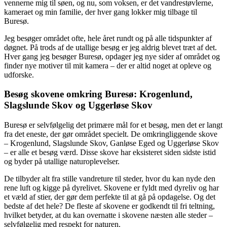
vennerne mig til søen, og nu, som voksen, er det vandrestøvlerne,
kameraet og min familie, der hver gang lokker mig tilbage til
Buresø.
Jeg besøger området ofte, hele året rundt og på alle tidspunkter af
døgnet. På trods af de utallige besøg er jeg aldrig blevet træt af det.
Hver gang jeg besøger Buresø, opdager jeg nye sider af området og
finder nye motiver til mit kamera – der er altid noget at opleve og
udforske.
Besøg skovene omkring Buresø: Krogenlund,
Slagslunde Skov og Uggerløse Skov
Buresø er selvfølgelig det primære mål for et besøg, men det er langt
fra det eneste, der gør området specielt. De omkringliggende skove
– Krogenlund, Slagslunde Skov, Ganløse Eged og Uggerløse Skov
– er alle et besøg værd. Disse skove har eksisteret siden sidste istid
og byder på utallige naturoplevelser.
De tilbyder alt fra stille vandreture til steder, hvor du kan nyde den
rene luft og kigge på dyrelivet. Skovene er fyldt med dyreliv og har
et væld af stier, der gør dem perfekte til at gå på opdagelse. Og det
bedste af det hele? De fleste af skovene er godkendt til fri teltning,
hvilket betyder, at du kan overnatte i skovene næsten alle steder –
selvfølgelig med respekt for naturen.