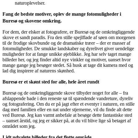
naturoplevelser.
Fang de bedste motiver, oplev de mange fotomuligheder i
Buresø og skovene omkring.
For dem, der elsker at fotografere, er Buresø og de omkringliggende
skove et sandt paradis. Fra den stille spejlflade af søen om morgenen
til de frodige skovbunde og de dramatiske træer – der er masser af
fotomuligheder. De smukke landskaber og dyrelivet giver uendelige
muligheder for at fange unikke øjeblikke. Jeg har selv taget mange
billeder her, og jeg finder altid nye vinkler og motiver, uanset hvor
mange gange jeg besøger stedet. Så husk at tage dit kamera med og
lad dig inspirere af naturens skønhed.
Buresø er et skønt sted for alle, hele året rundt
Buresø og de omkringliggende skove tilbyder noget for alle – fra
afslappende bade i den reneste sø til spændende vandreture, dyreliv
og fotografering. Om du er på jagt efter et eventyr i naturen, en stille
dag med familien eller en nat under stjernerne, vil du finde alt dette
ved Buresø. Jeg kan varmt anbefale at besøge dette fantastiske sted
– uanset årstid, og jeg er sikker på, at du vil blive lige så betaget af
området som jeg.
Lidt udvalgte billeder fra det flotte område.