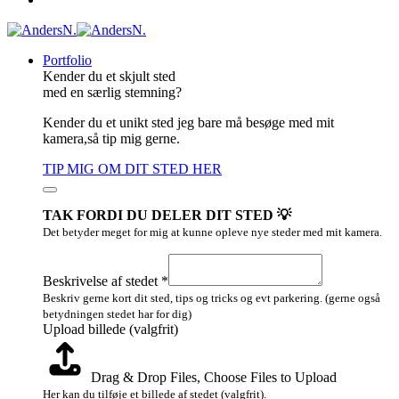
Portfolio
Kender du et skjult sted
med en særlig stemning?
Kender du et unikt sted jeg bare må besøge med mit
kamera,så tip mig gerne.
TIP MIG OM DIT STED HER
TAK FORDI DU DELER DIT STED 💡
Det betyder meget for mig at kunne opleve nye steder med mit kamera.
billede
(valgfrit)
Beskrivelse af stedet
*
Layout
Beskriv gerne kort dit sted, tips og tricks og evt parkering. (gerne også
betydningen stedet har for dig)
Upload billede (valgfrit)
Drag & Drop Files,
Choose Files to Upload
Her kan du tilføje et billede af stedet (valgfrit).