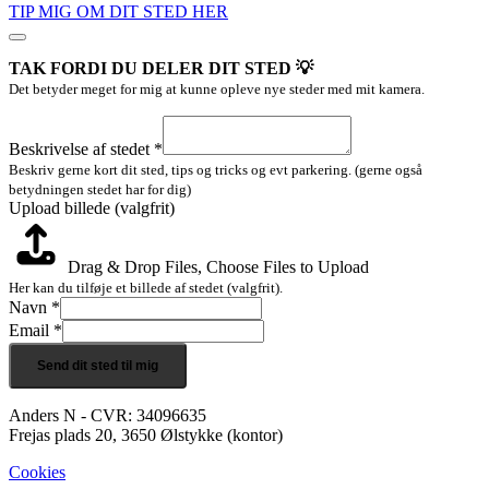
TIP MIG OM DIT STED HER
TAK FORDI DU DELER DIT STED 💡
Det betyder meget for mig at kunne opleve nye steder med mit kamera.
stedet
(valgfrit)
Beskrivelse af stedet
*
Beskrivelse
Beskriv gerne kort dit sted, tips og tricks og evt parkering. (gerne også
betydningen stedet har for dig)
Upload billede (valgfrit)
Drag & Drop Files,
Choose Files to Upload
Her kan du tilføje et billede af stedet (valgfrit).
Navn
*
Email
*
Send dit sted til mig
Anders N - CVR: 34096635
Frejas plads 20, 3650 Ølstykke (kontor)
Cookies