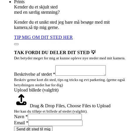
Prints
Kender du et skjult sted
med en særlig stemning?
Kender du et unikt sted jeg bare må besøge med mit
kamera,så tip mig gerne.
TIP MIG OM DIT STED HER
TAK FORDI DU DELER DIT STED 💡
Det betyder meget for mig at kunne opleve nye steder med mit kamera.
Navn
billede
Beskrivelse af stedet
*
Layout
Beskriv gerne kort dit sted, tips og tricks og evt parkering. (gerne også
betydningen stedet har for dig)
Upload billede (valgfrit)
Drag & Drop Files,
Choose Files to Upload
Her kan du tilføje et billede af stedet (valgfrit).
Navn
*
Email
*
Send dit sted til mig