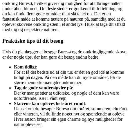
omkring Buresø, hvilket giver dig mulighed for at tilbringe natten
under åben himmel. De fleste steder er godkendt til fri teltning, og
du kan finde flere gode områder til at slå teltet op. Det er en
fantastisk måde at komme tættere på naturen på, samtidig med at du
oplever skovene omkring søen i et andet lys. Husk at tage dit affald
med dig og respektere naturen.
Praktiske tips til dit besøg
Hvis du planlægger at besøge Buresø og de omkringliggende skove,
er der nogle tips, der kan gøre dit besøg endnu bedre:
Kom tidligt
:
For at få det bedste ud af din tur, er det en god idé at komme
tidligt på dagen. På den måde kan du nyde området, før de
større menneskemængder ankommer.
Tag de gode vandrestøvler på
:
Der er mange stier at udforske, og nogle af dem kan være
udfordrende, især i vådt vejr.
Skovene kan opleves hele året rundt
:
Uanset om du besøger Buresø om foråret, sommeren, efteråret
eller vinteren, vil du finde noget nyt og spændende at opleve.
Hver sæson bringer sin egen charme og nye muligheder for
naturoplevelser.