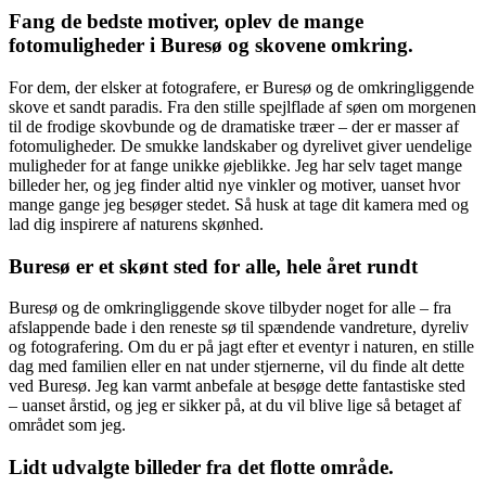
Fang de bedste motiver, oplev de mange
fotomuligheder i Buresø og skovene omkring.
For dem, der elsker at fotografere, er Buresø og de omkringliggende
skove et sandt paradis. Fra den stille spejlflade af søen om morgenen
til de frodige skovbunde og de dramatiske træer – der er masser af
fotomuligheder. De smukke landskaber og dyrelivet giver uendelige
muligheder for at fange unikke øjeblikke. Jeg har selv taget mange
billeder her, og jeg finder altid nye vinkler og motiver, uanset hvor
mange gange jeg besøger stedet. Så husk at tage dit kamera med og
lad dig inspirere af naturens skønhed.
Buresø er et skønt sted for alle, hele året rundt
Buresø og de omkringliggende skove tilbyder noget for alle – fra
afslappende bade i den reneste sø til spændende vandreture, dyreliv
og fotografering. Om du er på jagt efter et eventyr i naturen, en stille
dag med familien eller en nat under stjernerne, vil du finde alt dette
ved Buresø. Jeg kan varmt anbefale at besøge dette fantastiske sted
– uanset årstid, og jeg er sikker på, at du vil blive lige så betaget af
området som jeg.
Lidt udvalgte billeder fra det flotte område.