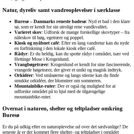
Natur, dyreliv samt vandreoplevelser i særklasse
Buresø – Danmarks reneste badesø
: Nyd et bad i den klare
sø, som er kendt for sin utroligt rene vandkvalitet.
Varieret skov
: Udforsk de mange forskellige skovtyper – fra
nåleskov til bøg, egetræer og poppel.
Kiosk og nyåbnet café
: Efter en lang vandretur kan du nyde
en forfriskning i den lokale kiosk eller café.
Rådyr
: Er du heldig, kan du spotte rådyr i området, især ved
Hettinge Mose i Krogenlund.
Vrangbøgetræer
: Krogenlund er kendt for sine fascinerende,
vrangede bøgetræer, der giver et unikt og magisk indtryk.
Orkidéer
: Ved småsøerne og langs stierne kan du finde
smukke orkidéer, der blomstrer om sommeren.
Mountainbike-ruter
: Der er også rig mulighed for at
udforske området på to hjul med de tilgængelige
mountainbike-ruter.
Overnat i naturen, shelter og teltpladser omkring
Buresø
Er du på udkig efter en naturoplevelse ud over det sædvanlige? De
seneste år er der kommet flere shelter- og teltpladser i området