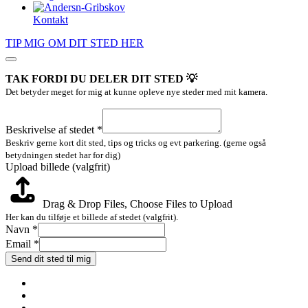
Kontakt
TIP MIG OM DIT STED HER
TAK FORDI DU DELER DIT STED 💡
Det betyder meget for mig at kunne opleve nye steder med mit kamera.
Email
Beskrivelse
Beskrivelse af stedet
*
stedet
Beskriv gerne kort dit sted, tips og tricks og evt parkering. (gerne også
betydningen stedet har for dig)
Upload billede (valgfrit)
Drag & Drop Files,
Choose Files to Upload
Her kan du tilføje et billede af stedet (valgfrit).
Navn
*
Email
*
Send dit sted til mig