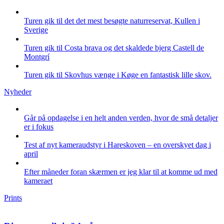
Turen gik til det det mest besøgte naturreservat, Kullen i
Sverige
Turen gik til Costa brava og det skaldede bjerg Castell de
Montgrí
Turen gik til Skovhus vænge i Køge en fantastisk lille skov.
Nyheder
Går på opdagelse i en helt anden verden, hvor de små detaljer
er i fokus
Test af nyt kameraudstyr i Hareskoven – en overskyet dag i
april
Efter måneder foran skærmen er jeg klar til at komme ud med
kameraet
Prints