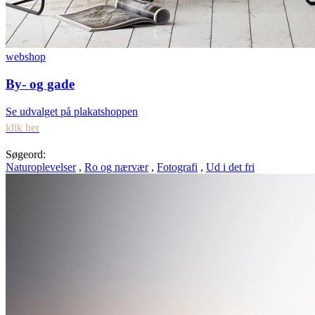
webshop
By- og gade
Se udvalget på plakatshoppen
klik her
Søgeord:
Naturoplevelser
,
Ro og nærvær
,
Fotografi
,
Ud i det fri