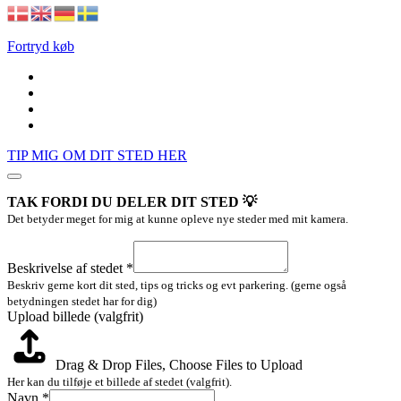
Fortryd køb
TIP MIG OM DIT STED HER
TAK FORDI DU DELER DIT STED 💡
Det betyder meget for mig at kunne opleve nye steder med mit kamera.
af
Upload
Beskrivelse af stedet
*
stedet
Beskriv gerne kort dit sted, tips og tricks og evt parkering. (gerne også
betydningen stedet har for dig)
Upload billede (valgfrit)
Drag & Drop Files,
Choose Files to Upload
Her kan du tilføje et billede af stedet (valgfrit).
Navn
*