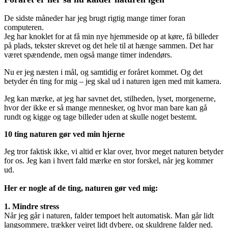
De sidste måneder har jeg brugt rigtig mange timer foran
computeren.
Jeg har knoklet for at få min nye hjemmeside op at køre, få billeder
på plads, tekster skrevet og det hele til at hænge sammen. Det har
været spændende, men også mange timer indendørs.
Nu er jeg næsten i mål, og samtidig er foråret kommet. Og det
betyder én ting for mig – jeg skal ud i naturen igen med mit kamera.
Jeg kan mærke, at jeg har savnet det, stilheden, lyset, morgenerne,
hvor der ikke er så mange mennesker, og hvor man bare kan gå
rundt og kigge og tage billeder uden at skulle noget bestemt.
10 ting naturen gør ved min hjerne
Jeg tror faktisk ikke, vi altid er klar over, hvor meget naturen betyder
for os. Jeg kan i hvert fald mærke en stor forskel, når jeg kommer
ud.
Her er nogle af de ting, naturen gør ved mig:
1. Mindre stress
Når jeg går i naturen, falder tempoet helt automatisk. Man går lidt
langsommere, trækker vejret lidt dybere, og skuldrene falder ned.