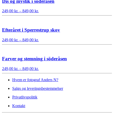
Dis og mystik i söderåsen
Prisinterval:
249,00
kr.
–
849,00
kr.
249,00 kr.
til
849,00 kr.
Efteråret i Sperrestrup skov
Prisinterval:
249,00
kr.
–
849,00
kr.
249,00 kr.
til
849,00 kr.
Farver og stemning i söderåsen
Prisinterval:
249,00
kr.
–
849,00
kr.
249,00 kr.
til
Hvem er fotograf Anders N?
849,00 kr.
Salgs og leveringsbestemmelser
Privatlivspolitik
Kontakt