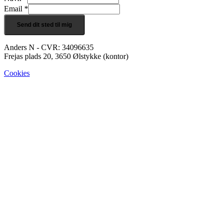
Email
*
Send dit sted til mig
Anders N - CVR: 34096635
Frejas plads 20, 3650 Ølstykke (kontor)
Cookies