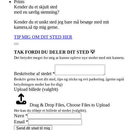
Prints
Kender du et skjult sted
med en særlig stemning?
Kender du et unikt sted jeg bare må besøge med mit
kamera,så tip mig gerne.
TIP MIG OM DIT STED HER
TAK FORDI DU DELER DIT STED 💡
Det betyder meget for mig at kunne opleve nye steder med mit kamera.
Upload
af
Beskrivelse af stedet
*
stedet
Beskriv gerne kort dit sted, tips og tricks og evt parkering. (gerne også
betydningen stedet har for dig)
Upload billede (valgfrit)
Drag & Drop Files,
Choose Files to Upload
Her kan du tilføje et billede af stedet (valgfrit).
Navn
*
Email
*
Send dit sted til mig