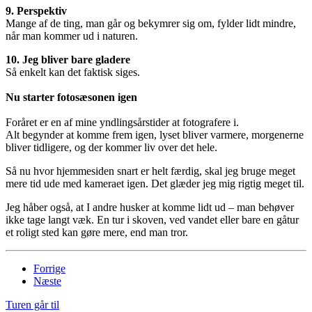
9. Perspektiv
Mange af de ting, man går og bekymrer sig om, fylder lidt mindre,
når man kommer ud i naturen.
10. Jeg bliver bare gladere
Så enkelt kan det faktisk siges.
Nu starter fotosæsonen igen
Foråret er en af mine yndlingsårstider at fotografere i.
Alt begynder at komme frem igen, lyset bliver varmere, morgenerne
bliver tidligere, og der kommer liv over det hele.
Så nu hvor hjemmesiden snart er helt færdig, skal jeg bruge meget
mere tid ude med kameraet igen. Det glæder jeg mig rigtig meget til.
Jeg håber også, at I andre husker at komme lidt ud – man behøver
ikke tage langt væk. En tur i skoven, ved vandet eller bare en gåtur
et roligt sted kan gøre mere, end man tror.
Forrige
Næste
Turen går til