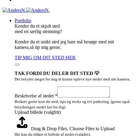
Portfolio
Kender du et skjult sted
med en særlig stemning?
Kender du et unikt sted jeg bare må besøge med mit
kamera,så tip mig gerne.
TIP MIG OM DIT STED HER
TAK FORDI DU DELER DIT STED 💡
Det betyder meget for mig at kunne opleve nye steder med mit kamera.
Upload
Navn
Beskrivelse af stedet
*
af
Beskriv gerne kort dit sted, tips og tricks og evt parkering. (gerne også
betydningen stedet har for dig)
Upload billede (valgfrit)
Drag & Drop Files,
Choose Files to Upload
Her kan du tilføje et billede af stedet (valgfrit).