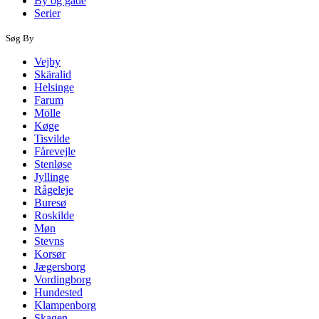
By og gade
Serier
Søg By
Vejby
Skäralid
Helsinge
Farum
Mölle
Køge
Tisvilde
Fårevejle
Stenløse
Jyllinge
Rågeleje
Buresø
Roskilde
Møn
Stevns
Korsør
Jægersborg
Vordingborg
Hundested
Klampenborg
Skagen