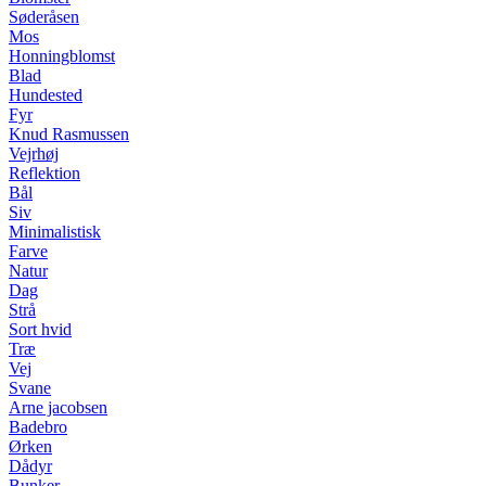
Søderåsen
Mos
Honningblomst
Blad
Hundested
Fyr
Knud Rasmussen
Vejrhøj
Reflektion
Bål
Siv
Minimalistisk
Farve
Natur
Dag
Strå
Sort hvid
Træ
Vej
Svane
Arne jacobsen
Badebro
Ørken
Dådyr
Bunker