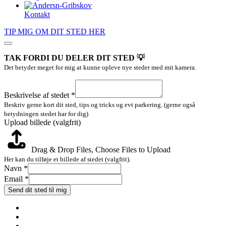
Kontakt
TIP MIG OM DIT STED HER
TAK FORDI DU DELER DIT STED 💡
Det betyder meget for mig at kunne opleve nye steder med mit kamera.
af
(valgfrit)
Beskrivelse af stedet
*
Layout
Beskriv gerne kort dit sted, tips og tricks og evt parkering. (gerne også
betydningen stedet har for dig)
Upload billede (valgfrit)
Drag & Drop Files,
Choose Files to Upload
Her kan du tilføje et billede af stedet (valgfrit).
Navn
*
Email
*
Send dit sted til mig