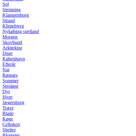
Sol
Stemning
Klampenborg
Strand
Klintebjerg
Nykøbing sjælland
Morgen
Skovbund
Arkitektur
Diset
København
Efterår
Nat
Røsnæs
Sommer
Stenløse
Dyr
Hjort
Jægersborg
Træer
Blade
Køge
Gribskov
Shelter
Blomster