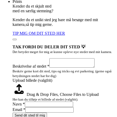
Prints
Kender du et skjult sted
med en særlig stemning?
Kender du et unikt sted jeg bare må besøge med mit
kamera,så tip mig gerne.
TIP MIG OM DIT STED HER
TAK FORDI DU DELER DIT STED 💡
Det betyder meget for mig at kunne opleve nye steder med mit kamera.
(valgfrit)
Layout
Beskrivelse af stedet
*
Email
Beskriv gerne kort dit sted, tips og tricks og evt parkering. (gerne også
betydningen stedet har for dig)
Upload billede (valgfrit)
Drag & Drop Files,
Choose Files to Upload
Her kan du tilføje et billede af stedet (valgfrit).
Navn
*
Email
*
Send dit sted til mig