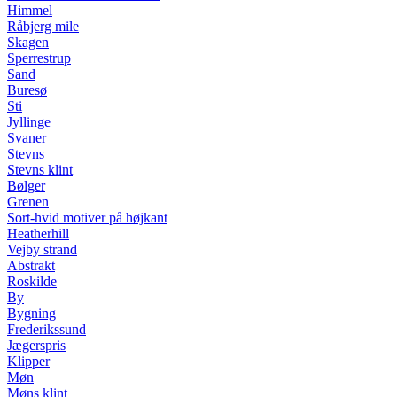
Himmel
Råbjerg mile
Skagen
Sperrestrup
Sand
Buresø
Sti
Jyllinge
Svaner
Stevns
Stevns klint
Bølger
Grenen
Sort-hvid motiver på højkant
Heatherhill
Vejby strand
Abstrakt
Roskilde
By
Bygning
Frederikssund
Jægerspris
Klipper
Møn
Møns klint