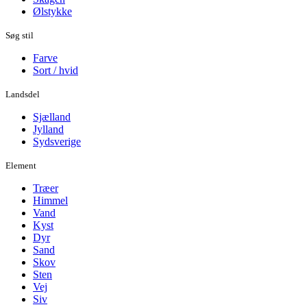
Ølstykke
Søg stil
Farve
Sort / hvid
Landsdel
Sjælland
Jylland
Sydsverige
Element
Træer
Himmel
Vand
Kyst
Dyr
Sand
Skov
Sten
Vej
Siv