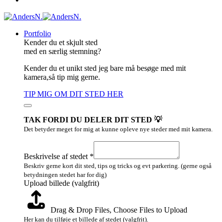
Portfolio
Kender du et skjult sted
med en særlig stemning?
Kender du et unikt sted jeg bare må besøge med mit
kamera,så tip mig gerne.
TIP MIG OM DIT STED HER
TAK FORDI DU DELER DIT STED 💡
Det betyder meget for mig at kunne opleve nye steder med mit kamera.
billede
Email
Beskrivelse af stedet
*
Upload
Beskriv gerne kort dit sted, tips og tricks og evt parkering. (gerne også
betydningen stedet har for dig)
Upload billede (valgfrit)
Drag & Drop Files,
Choose Files to Upload
Her kan du tilføje et billede af stedet (valgfrit).