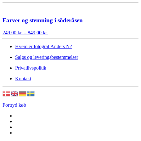
249,00 kr.
til
849,00 kr.
Farver og stemning i söderåsen
Prisinterval:
249,00
kr.
–
849,00
kr.
249,00 kr.
til
Hvem er fotograf Anders N?
849,00 kr.
Salgs og leveringsbestemmelser
Privatlivspolitik
Kontakt
Fortryd køb