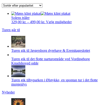
Solens tråler
Prisinterval:
Dette
329,00
kr.
–
499,00
kr.
Vælg muligheder
329,00 kr.
vare
Turen går til
til
har
499,00 kr.
flere
varianter.
Mulighederne
kan
Turen gik til Jægersborg dyrehave & Eremitageslottet
vælges
på
Turen gik til det flotte narturområde ved Vordingborg
varesiden
Knudshoved odde
Turen gik tilbyparken i Ølstykke, en spontan tur i det flotte
morgenlys
Nyheder