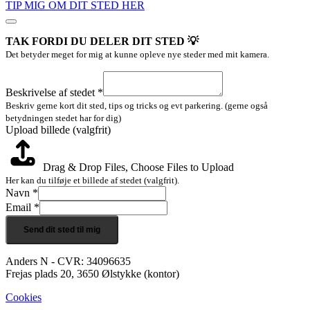
TIP MIG OM DIT STED HER
TAK FORDI DU DELER DIT STED 💡
Det betyder meget for mig at kunne opleve nye steder med mit kamera.
billede
Navn
Beskrivelse af stedet
*
Email
Beskriv gerne kort dit sted, tips og tricks og evt parkering. (gerne også
betydningen stedet har for dig)
Upload billede (valgfrit)
Drag & Drop Files,
Choose Files to Upload
Her kan du tilføje et billede af stedet (valgfrit).
Navn
*
Email
*
Send dit sted til mig
Anders N - CVR: 34096635
Frejas plads 20, 3650 Ølstykke (kontor)
Cookies