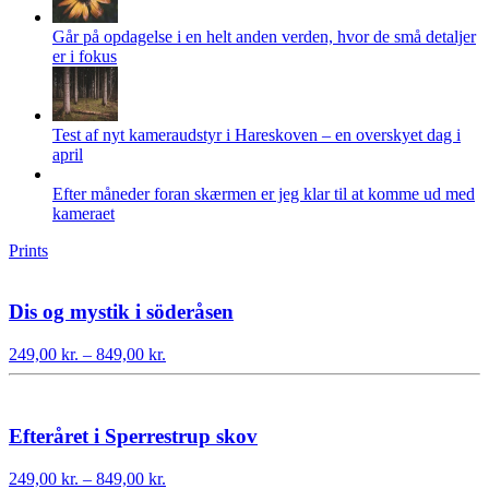
Går på opdagelse i en helt anden verden, hvor de små detaljer
er i fokus
Test af nyt kameraudstyr i Hareskoven – en overskyet dag i
april
Efter måneder foran skærmen er jeg klar til at komme ud med
kameraet
Prints
Dis og mystik i söderåsen
Prisinterval:
249,00
kr.
–
849,00
kr.
249,00 kr.
til
849,00 kr.
Efteråret i Sperrestrup skov
Prisinterval:
249,00
kr.
–
849,00
kr.