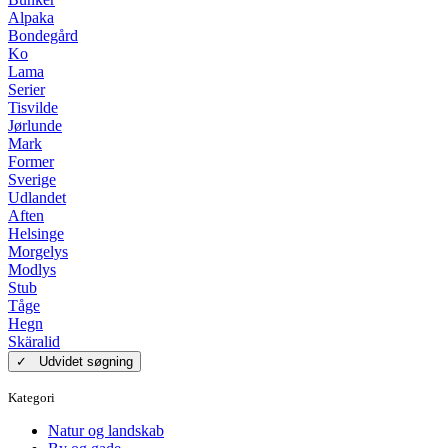
Alpaka
Bondegård
Ko
Lama
Serier
Tisvilde
Jørlunde
Mark
Former
Sverige
Udlandet
Aften
Helsinge
Morgelys
Modlys
Stub
Tåge
Hegn
Skäralid
✓ Udvidet søgning
Kategori
Natur og landskab