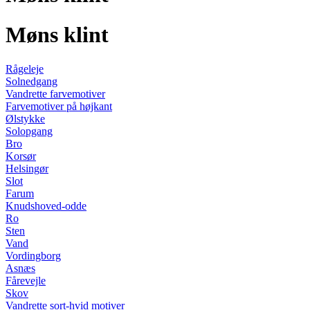
Møns klint
Rågeleje
Solnedgang
Vandrette farvemotiver
Farvemotiver på højkant
Ølstykke
Solopgang
Bro
Korsør
Helsingør
Slot
Farum
Knudshoved-odde
Ro
Sten
Vand
Vordingborg
Asnæs
Fårevejle
Skov
Vandrette sort-hvid motiver