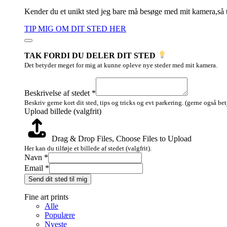
Kender du et unikt sted jeg bare må besøge med mit kamera,så 
TIP MIG OM DIT STED HER
TAK FORDI DU DELER DIT STED
Det betyder meget for mig at kunne opleve nye steder med mit kamera.
(valgfrit)
billede
Beskrivelse af stedet
*
Layout
Beskriv gerne kort dit sted, tips og tricks og evt parkering. (gerne også be
Upload billede (valgfrit)
Drag & Drop Files,
Choose Files to Upload
Her kan du tilføje et billede af stedet (valgfrit).
Navn
*
Email
*
Send dit sted til mig
Fine art prints
Alle
Populære
Nyeste