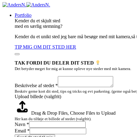
Portfolio
Kender du et skjult sted
med en særlig stemning?
Kender du et unikt sted jeg bare må besøge med mit kamera,så 
TIP MIG OM DIT STED HER
TAK FORDI DU DELER DIT STED
Det betyder meget for mig at kunne opleve nye steder med mit kamera.
Beskrivelse
Upload
Beskrivelse af stedet
*
af
Beskriv gerne kort dit sted, tips og tricks og evt parkering. (gerne også be
Upload billede (valgfrit)
Drag & Drop Files,
Choose Files to Upload
Her kan du tilføje et billede af stedet (valgfrit).
Navn
*
Email
*