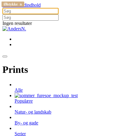
Rågeleje
Rågeleje
København
Fårevejle
Buresø
Rågeleje
Stevns
Ølstykke
Gå til hovedindhold
Ingen resultater
Prints
Alle
Populære
Natur- og landskab
By- og gade
Serier