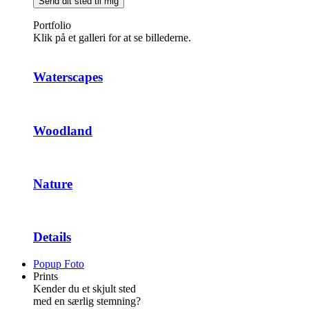
Send dit sted til mig
Portfolio
Klik på et galleri for at se billederne.
Waterscapes
Woodland
Nature
Details
Popup Foto
Prints
Kender du et skjult sted
med en særlig stemning?