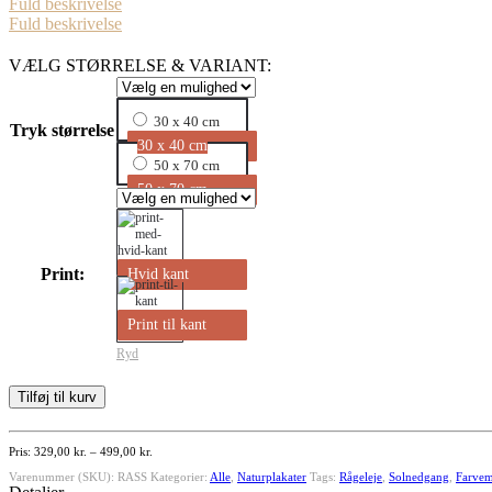
Fuld beskrivelse
Fuld beskrivelse
VÆLG STØRRELSE & VARIANT:
30 x 40 cm
Tryk størrelse
30 x 40 cm
50 x 70 cm
50 x 70 cm
Print:
Hvid kant
Print til kant
Ryd
Solnedgangen
Tilføj til kurv
og
stenen
antal
Prisinterval:
329,00
kr.
–
499,00
kr.
329,00 kr.
Varenummer (SKU):
RASS
Kategorier:
til
Alle
,
Naturplakater
Tags:
Rågeleje
,
Solnedgang
,
Farvem
499,00 kr.