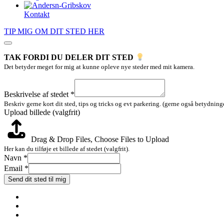
Kontakt
TIP MIG OM DIT STED HER
TAK FORDI DU DELER DIT STED
Det betyder meget for mig at kunne opleve nye steder med mit kamera.
(valgfrit)
Layout
Beskrivelse af stedet
*
af
Beskriv gerne kort dit sted, tips og tricks og evt parkering. (gerne også betydninge
Upload billede (valgfrit)
Drag & Drop Files,
Choose Files to Upload
Her kan du tilføje et billede af stedet (valgfrit).
Navn
*
Email
*
Send dit sted til mig