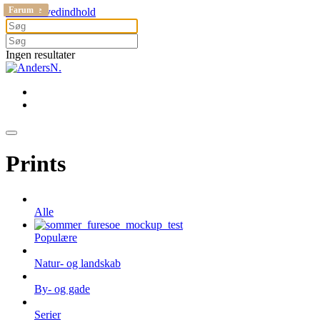
Sverige
Ølstykke
Sverige
Ølstykke
Gribskov
Buresø
Fårevejle
Køge
Ølstykke
Gribskov
Ølstykke
Farum
Gå til hovedindhold
Ingen resultater
Prints
Alle
Populære
Natur- og landskab
By- og gade
Serier