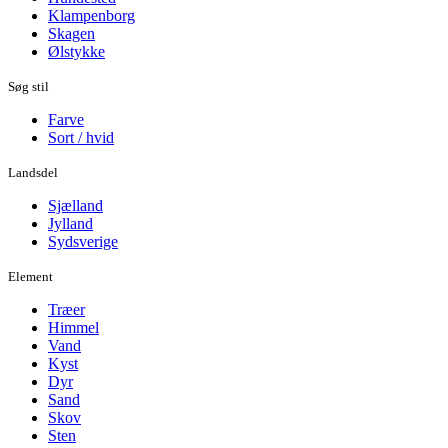
Klampenborg
Skagen
Ølstykke
Søg stil
Farve
Sort / hvid
Landsdel
Sjælland
Jylland
Sydsverige
Element
Træer
Himmel
Vand
Kyst
Dyr
Sand
Skov
Sten