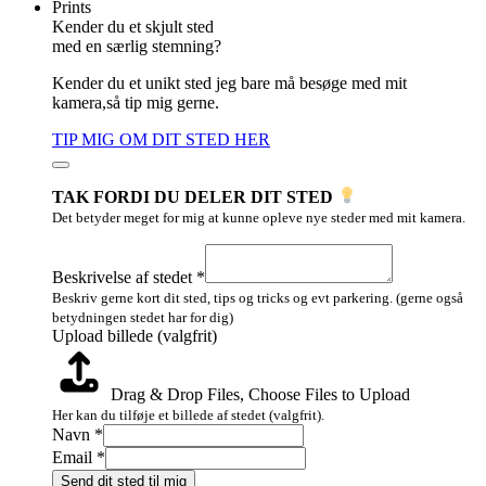
Prints
Kender du et skjult sted
med en særlig stemning?
Kender du et unikt sted jeg bare må besøge med mit
kamera,så tip mig gerne.
TIP MIG OM DIT STED HER
TAK FORDI DU DELER DIT STED
Det betyder meget for mig at kunne opleve nye steder med mit kamera.
Email
Navn
Beskrivelse af stedet
*
Layout
Beskriv gerne kort dit sted, tips og tricks og evt parkering. (gerne også
betydningen stedet har for dig)
Upload billede (valgfrit)
Drag & Drop Files,
Choose Files to Upload
Her kan du tilføje et billede af stedet (valgfrit).
Navn
*
Email
*
Send dit sted til mig