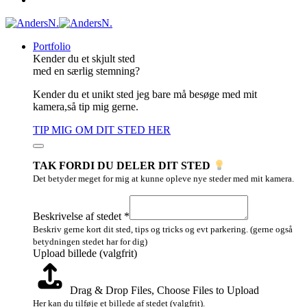
Portfolio
Kender du et skjult sted
med en særlig stemning?
Kender du et unikt sted jeg bare må besøge med mit
kamera,så tip mig gerne.
TIP MIG OM DIT STED HER
TAK FORDI DU DELER DIT STED
Det betyder meget for mig at kunne opleve nye steder med mit kamera.
stedet
Email
Beskrivelse af stedet
*
Layout
Beskriv gerne kort dit sted, tips og tricks og evt parkering. (gerne også
betydningen stedet har for dig)
Upload billede (valgfrit)
Drag & Drop Files,
Choose Files to Upload
Her kan du tilføje et billede af stedet (valgfrit).