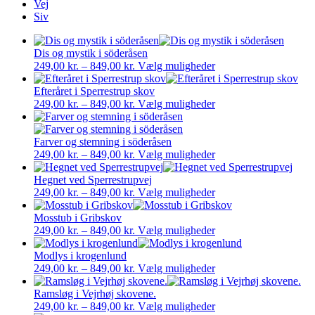
Vej
Siv
Dis og mystik i söderåsen
Prisinterval:
Dette
249,00
kr.
–
849,00
kr.
Vælg muligheder
249,00 kr.
vare
til
har
Efteråret i Sperrestrup skov
849,00 kr.
Prisinterval:
flere
Dette
249,00
kr.
–
849,00
kr.
Vælg muligheder
249,00 kr.
varianter.
vare
til
Mulighederne
har
849,00 kr.
kan
flere
Farver og stemning i söderåsen
Prisinterval:
vælges
varianter.
Dette
249,00
kr.
–
849,00
kr.
Vælg muligheder
249,00 kr.
på
Mulighederne
vare
til
varesiden
kan
har
Hegnet ved Sperrestrupvej
849,00 kr.
Prisinterval:
vælges
flere
Dette
249,00
kr.
–
849,00
kr.
Vælg muligheder
249,00 kr.
på
varianter.
vare
til
varesiden
Mulighederne
har
Mosstub i Gribskov
849,00 kr.
Prisinterval:
kan
flere
Dette
249,00
kr.
–
849,00
kr.
Vælg muligheder
249,00 kr.
vælges
varianter.
vare
til
på
Mulighederne
har
Modlys i krogenlund
849,00 kr.
Prisinterval:
varesiden
kan
flere
Dette
249,00
kr.
–
849,00
kr.
Vælg muligheder
249,00 kr.
vælges
varianter.
vare
til
på
Mulighederne
har
Ramsløg i Vejrhøj skovene.
849,00 kr.
Prisinterval:
varesiden
kan
flere
Dette
249,00
kr.
–
849,00
kr.
Vælg muligheder