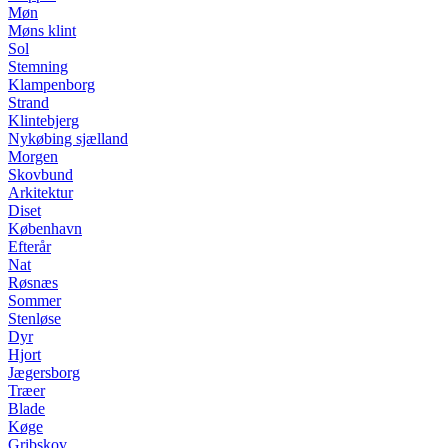
Møn
Møns klint
Sol
Stemning
Klampenborg
Strand
Klintebjerg
Nykøbing sjælland
Morgen
Skovbund
Arkitektur
Diset
København
Efterår
Nat
Røsnæs
Sommer
Stenløse
Dyr
Hjort
Jægersborg
Træer
Blade
Køge
Gribskov