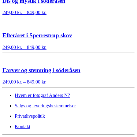
Dis og mystik i söderåsen
Prisinterval:
249,00
kr.
–
849,00
kr.
249,00 kr.
til
849,00 kr.
Efteråret i Sperrestrup skov
Prisinterval:
249,00
kr.
–
849,00
kr.
249,00 kr.
til
849,00 kr.
Farver og stemning i söderåsen
Prisinterval:
249,00
kr.
–
849,00
kr.
249,00 kr.
til
Hvem er fotograf Anders N?
849,00 kr.
Salgs og leveringsbestemmelser
Privatlivspolitik
Kontakt