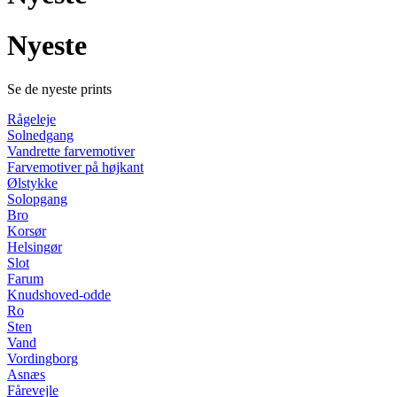
Nyeste
Se de nyeste prints
Rågeleje
Solnedgang
Vandrette farvemotiver
Farvemotiver på højkant
Ølstykke
Solopgang
Bro
Korsør
Helsingør
Slot
Farum
Knudshoved-odde
Ro
Sten
Vand
Vordingborg
Asnæs
Fårevejle