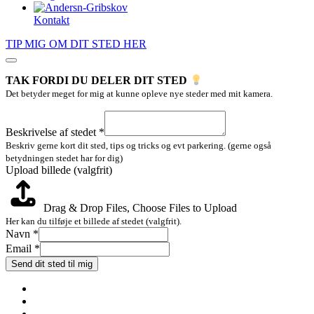
Kontakt
TIP MIG OM DIT STED HER
TAK FORDI DU DELER DIT STED
Det betyder meget for mig at kunne opleve nye steder med mit kamera.
Navn
Beskrivelse
Beskrivelse af stedet
*
billede
Beskriv gerne kort dit sted, tips og tricks og evt parkering. (gerne også
betydningen stedet har for dig)
Upload billede (valgfrit)
Drag & Drop Files,
Choose Files to Upload
Her kan du tilføje et billede af stedet (valgfrit).
Navn
*
Email
*
Send dit sted til mig