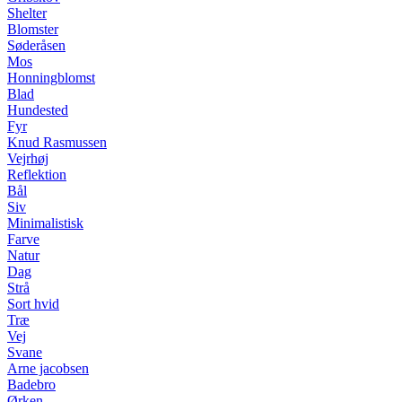
Shelter
Blomster
Søderåsen
Mos
Honningblomst
Blad
Hundested
Fyr
Knud Rasmussen
Vejrhøj
Reflektion
Bål
Siv
Minimalistisk
Farve
Natur
Dag
Strå
Sort hvid
Træ
Vej
Svane
Arne jacobsen
Badebro
Ørken