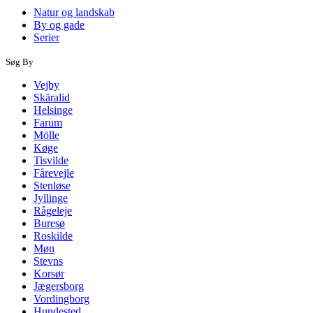
Natur og landskab
By og gade
Serier
Søg By
Vejby
Skäralid
Helsinge
Farum
Mölle
Køge
Tisvilde
Fårevejle
Stenløse
Jyllinge
Rågeleje
Buresø
Roskilde
Møn
Stevns
Korsør
Jægersborg
Vordingborg
Hundested