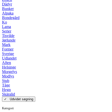
Dådyr
Bunker
Alpaka
Bondegård
Ko
Lama
Serier
Tisvilde
Jørlunde
Mark
Former
Sverige
Udlandet
Aften
Helsinge
Morgelys
Modlys
Stub
Tåge
Hegn
Skäralid
✓ Udvidet søgning
Kategori