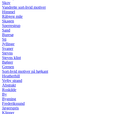
Skov
Vandrette sort-hvid motiver
Himmel
Råbjerg mile
Skagen
Sperrestrup
Sand
Buresø
Sti
Jyllinge
Svaner
Stevns
Stevns klint
Bølger
Grenen
Sort-hvid motiver på højkant
Heatherhill
Vejby strand
Abstrakt
Roskilde
By
Bygning
Frederikssund
Jægerspris
Klipper