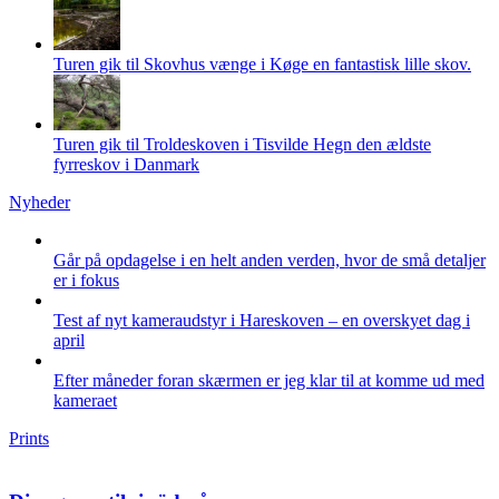
på
varesiden
Turen gik til Skovhus vænge i Køge en fantastisk lille skov.
Turen gik til Troldeskoven i Tisvilde Hegn den ældste
fyrreskov i Danmark
Nyheder
Går på opdagelse i en helt anden verden, hvor de små detaljer
er i fokus
Test af nyt kameraudstyr i Hareskoven – en overskyet dag i
april
Efter måneder foran skærmen er jeg klar til at komme ud med
kameraet
Prints