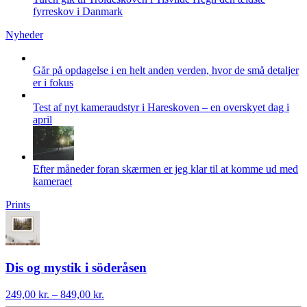
fyrreskov i Danmark
Nyheder
Går på opdagelse i en helt anden verden, hvor de små detaljer
er i fokus
Test af nyt kameraudstyr i Hareskoven – en overskyet dag i
april
Efter måneder foran skærmen er jeg klar til at komme ud med
kameraet
Prints
Dis og mystik i söderåsen
Prisinterval:
249,00
kr.
–
849,00
kr.
249,00 kr.