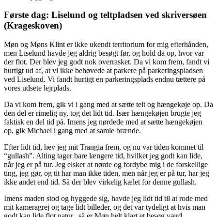
Første dag: Liselund og teltpladsen ved skriversøen
(Krageskoven)
Møn og Møns Klint er ikke ukendt territorium for mig efterhånden,
men Liselund havde jeg aldrig besøgt før, og hold da op, hvor var
der flot. Der blev jeg godt nok overrasket. Da vi kom frem, fandt vi
hurtigt ud af, at vi ikke behøvede at parkere på parkeringspladsen
ved Liselund. Vi fandt hurtigt en parkeringsplads endnu tættere på
vores udsete lejrplads.
Da vi kom frem, gik vi i gang med at sætte telt og hængekøje op. Da
den del er rimelig ny, tog det lidt tid. Især hængekøjen brugte jeg
faktisk en del tid på. Imens jeg nørdede med at sætte hængekøjen
op, gik Michael i gang med at samle brænde.
Efter lidt tid, hev jeg mit Trangia frem, og nu var tiden kommet til
“gullash”. Alting tager bare længere tid, hvilket jeg godt kan lide,
når jeg er på tur. Jeg elsker at nørde og fordybe mig i de forskellige
ting, jeg gør, og tit har man ikke tiden, men når jeg er på tur, har jeg
ikke andet end tid. Så der blev virkelig kælet for denne gullash.
Imens maden stod og hyggede sig, havde jeg lidt tid til at rode med
mit kameragrej og tage lidt billeder, og det var tydeligt at hvis man
godt kan lide flot natur, så er Møn helt klart et besøg værd.