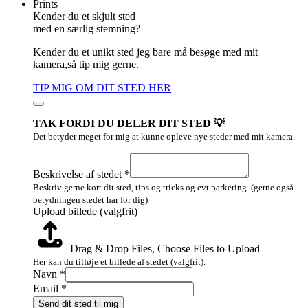
Prints
Kender du et skjult sted
med en særlig stemning?
Kender du et unikt sted jeg bare må besøge med mit
kamera,så tip mig gerne.
TIP MIG OM DIT STED HER
TAK FORDI DU DELER DIT STED 💡
Det betyder meget for mig at kunne opleve nye steder med mit kamera.
billede
Navn
Beskrivelse af stedet
*
Beskrivelse
Beskriv gerne kort dit sted, tips og tricks og evt parkering. (gerne også
betydningen stedet har for dig)
Upload billede (valgfrit)
Drag & Drop Files,
Choose Files to Upload
Her kan du tilføje et billede af stedet (valgfrit).
Navn
*
Email
*
Send dit sted til mig