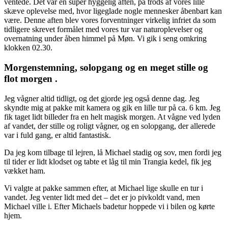
ventede. Det var en super hyggelig aften, på trods af vores lille
skæve oplevelse med, hvor ligeglade nogle mennesker åbenbart kan
være. Denne aften blev vores forventninger virkelig infriet da som
tidligere skrevet formålet med vores tur var naturoplevelser og
overnatning under åben himmel på Møn. Vi gik i seng omkring
klokken 02.30.
Morgenstemning, solopgang og en meget stille og
flot morgen .
Jeg vågner altid tidligt, og det gjorde jeg også denne dag. Jeg
skyndte mig at pakke mit kamera og gik en lille tur på ca. 6 km. Jeg
fik taget lidt billeder fra en helt magisk morgen. At vågne ved lyden
af vandet, der stille og roligt vågner, og en solopgang, der allerede
var i fuld gang, er altid fantastisk.
Da jeg kom tilbage til lejren, lå Michael stadig og sov, men fordi jeg
til tider er lidt klodset og tabte et låg til min Trangia kedel, fik jeg
vækket ham.
Vi valgte at pakke sammen efter, at Michael lige skulle en tur i
vandet. Jeg venter lidt med det – det er jo pivkoldt vand, men
Michael ville i. Efter Michaels badetur hoppede vi i bilen og kørte
hjem.