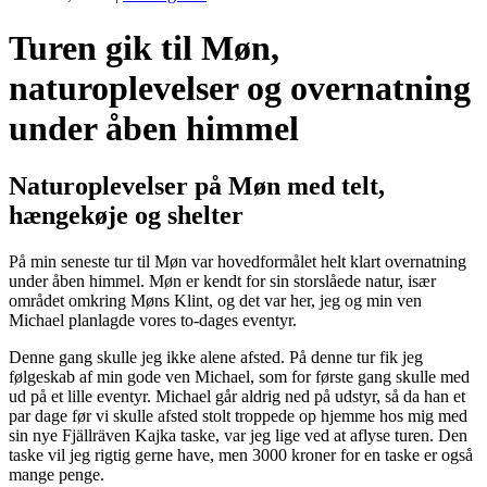
Turen gik til Møn,
naturoplevelser og overnatning
under åben himmel
Naturoplevelser på Møn med telt,
hængekøje og shelter
På min seneste tur til Møn var hovedformålet helt klart overnatning
under åben himmel. Møn er kendt for sin storslåede natur, især
området omkring Møns Klint, og det var her, jeg og min ven
Michael planlagde vores to-dages eventyr.
Denne gang skulle jeg ikke alene afsted. På denne tur fik jeg
følgeskab af min gode ven Michael, som for første gang skulle med
ud på et lille eventyr. Michael går aldrig ned på udstyr, så da han et
par dage før vi skulle afsted stolt troppede op hjemme hos mig med
sin nye Fjällräven Kajka taske, var jeg lige ved at aflyse turen. Den
taske vil jeg rigtig gerne have, men 3000 kroner for en taske er også
mange penge.