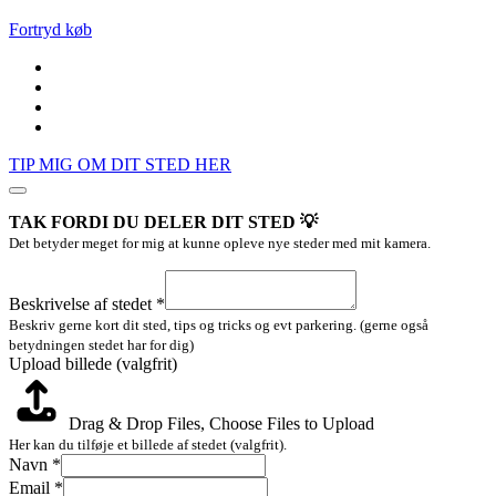
Fortryd køb
TIP MIG OM DIT STED HER
TAK FORDI DU DELER DIT STED 💡
Det betyder meget for mig at kunne opleve nye steder med mit kamera.
(valgfrit)
Email
Beskrivelse af stedet
*
Upload
Beskriv gerne kort dit sted, tips og tricks og evt parkering. (gerne også
betydningen stedet har for dig)
Upload billede (valgfrit)
Drag & Drop Files,
Choose Files to Upload
Her kan du tilføje et billede af stedet (valgfrit).
Navn
*
Email
*