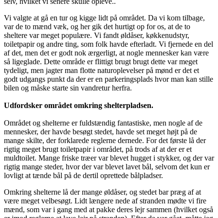
selv, hvilket vi senere skulle opleve..
Vi valgte at gå en tur og kigge lidt på området. Da vi kom tilbage,
var de to mænd væk, og her gik det hurtigt op for os, at de to
sheltere var meget populære. Vi fandt øldåser, køkkenudstyr,
toiletpapir og andre ting, som folk havde efterladt. Vi fjernede en del
af det, men det er godt nok ærgerligt, at nogle mennesker kan være
så ligeglade. Dette område er flittigt brugt brugt dette var meget
tydeligt, men jagter man flotte naturoplevelser på mønd er det et
godt udgangs punkt da der er en parkeringsplads hvor man kan stille
bilen og måske starte sin vandretur herfra.
Udfordsker området omkring shelterpladsen.
Området og shelterne er fuldstændig fantastiske, men nogle af de
mennesker, der havde besøgt stedet, havde set meget højt på de
mange skilte, der forklarede reglerne dernede. For det første lå der
rigtig meget brugt toiletpapir i området, på trods af at der er et
muldtoilet. Mange friske træer var blevet hugget i stykker, og der var
rigtig mange steder, hvor der var blevet lavet bål, selvom det kun er
lovligt at tænde bål på de dertil oprettede bålpladser.
Omkring shelterne lå der mange øldåser, og stedet bar præg af at
være meget velbesøgt. Lidt længere nede af stranden mødte vi fire
mænd, som var i gang med at pakke deres lejr sammen (hvilket også