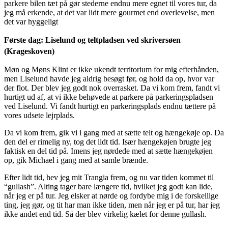
parkere bilen tæt på gør stederne endnu mere egnet til vores tur, da
jeg må erkende, at det var lidt mere gourmet end overlevelse, men
det var hyggeligt
Første dag: Liselund og teltpladsen ved skriversøen
(Krageskoven)
Møn og Møns Klint er ikke ukendt territorium for mig efterhånden,
men Liselund havde jeg aldrig besøgt før, og hold da op, hvor var
der flot. Der blev jeg godt nok overrasket. Da vi kom frem, fandt vi
hurtigt ud af, at vi ikke behøvede at parkere på parkeringspladsen
ved Liselund. Vi fandt hurtigt en parkeringsplads endnu tættere på
vores udsete lejrplads.
Da vi kom frem, gik vi i gang med at sætte telt og hængekøje op. Da
den del er rimelig ny, tog det lidt tid. Især hængekøjen brugte jeg
faktisk en del tid på. Imens jeg nørdede med at sætte hængekøjen
op, gik Michael i gang med at samle brænde.
Efter lidt tid, hev jeg mit Trangia frem, og nu var tiden kommet til
“gullash”. Alting tager bare længere tid, hvilket jeg godt kan lide,
når jeg er på tur. Jeg elsker at nørde og fordybe mig i de forskellige
ting, jeg gør, og tit har man ikke tiden, men når jeg er på tur, har jeg
ikke andet end tid. Så der blev virkelig kælet for denne gullash.