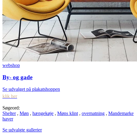
webshop
By- og gade
Se udvalget på plakatshoppen
klik her
Søgeord:
Shelter
,
Møn
,
hængekøje
,
Møns klint
,
overnatning
,
Mandemarke
haver
Se udvalgte gallerier