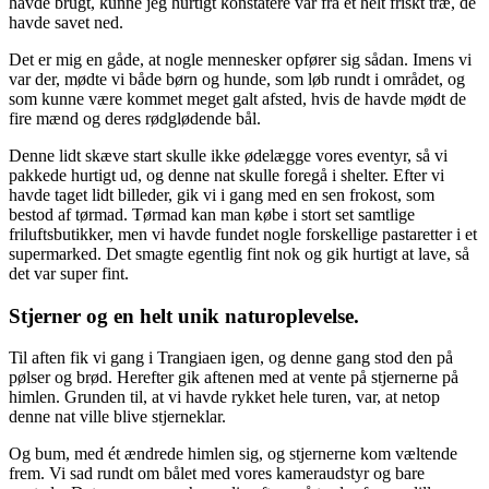
havde brugt, kunne jeg hurtigt konstatere var fra et helt friskt træ, de
havde savet ned.
Det er mig en gåde, at nogle mennesker opfører sig sådan. Imens vi
var der, mødte vi både børn og hunde, som løb rundt i området, og
som kunne være kommet meget galt afsted, hvis de havde mødt de
fire mænd og deres rødglødende bål.
Denne lidt skæve start skulle ikke ødelægge vores eventyr, så vi
pakkede hurtigt ud, og denne nat skulle foregå i shelter. Efter vi
havde taget lidt billeder, gik vi i gang med en sen frokost, som
bestod af tørmad. Tørmad kan man købe i stort set samtlige
friluftsbutikker, men vi havde fundet nogle forskellige pastaretter i et
supermarked. Det smagte egentlig fint nok og gik hurtigt at lave, så
det var super fint.
Stjerner og en helt unik naturoplevelse.
Til aften fik vi gang i Trangiaen igen, og denne gang stod den på
pølser og brød. Herefter gik aftenen med at vente på stjernerne på
himlen. Grunden til, at vi havde rykket hele turen, var, at netop
denne nat ville blive stjerneklar.
Og bum, med ét ændrede himlen sig, og stjernerne kom væltende
frem. Vi sad rundt om bålet med vores kameraudstyr og bare