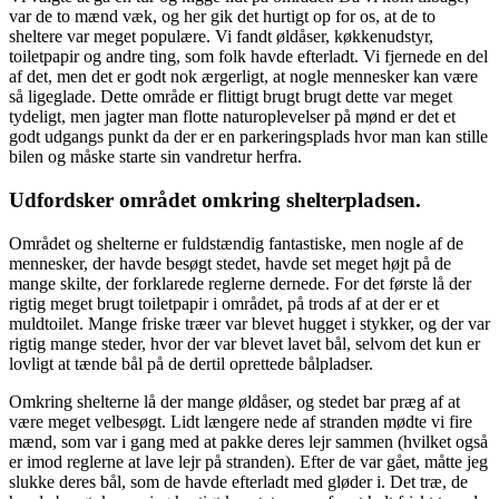
var de to mænd væk, og her gik det hurtigt op for os, at de to
sheltere var meget populære. Vi fandt øldåser, køkkenudstyr,
toiletpapir og andre ting, som folk havde efterladt. Vi fjernede en del
af det, men det er godt nok ærgerligt, at nogle mennesker kan være
så ligeglade. Dette område er flittigt brugt brugt dette var meget
tydeligt, men jagter man flotte naturoplevelser på mønd er det et
godt udgangs punkt da der er en parkeringsplads hvor man kan stille
bilen og måske starte sin vandretur herfra.
Udfordsker området omkring shelterpladsen.
Området og shelterne er fuldstændig fantastiske, men nogle af de
mennesker, der havde besøgt stedet, havde set meget højt på de
mange skilte, der forklarede reglerne dernede. For det første lå der
rigtig meget brugt toiletpapir i området, på trods af at der er et
muldtoilet. Mange friske træer var blevet hugget i stykker, og der var
rigtig mange steder, hvor der var blevet lavet bål, selvom det kun er
lovligt at tænde bål på de dertil oprettede bålpladser.
Omkring shelterne lå der mange øldåser, og stedet bar præg af at
være meget velbesøgt. Lidt længere nede af stranden mødte vi fire
mænd, som var i gang med at pakke deres lejr sammen (hvilket også
er imod reglerne at lave lejr på stranden). Efter de var gået, måtte jeg
slukke deres bål, som de havde efterladt med gløder i. Det træ, de