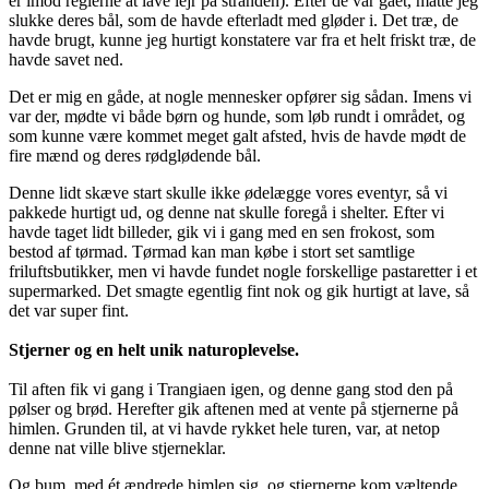
er imod reglerne at lave lejr på stranden). Efter de var gået, måtte jeg
slukke deres bål, som de havde efterladt med gløder i. Det træ, de
havde brugt, kunne jeg hurtigt konstatere var fra et helt friskt træ, de
havde savet ned.
Det er mig en gåde, at nogle mennesker opfører sig sådan. Imens vi
var der, mødte vi både børn og hunde, som løb rundt i området, og
som kunne være kommet meget galt afsted, hvis de havde mødt de
fire mænd og deres rødglødende bål.
Denne lidt skæve start skulle ikke ødelægge vores eventyr, så vi
pakkede hurtigt ud, og denne nat skulle foregå i shelter. Efter vi
havde taget lidt billeder, gik vi i gang med en sen frokost, som
bestod af tørmad. Tørmad kan man købe i stort set samtlige
friluftsbutikker, men vi havde fundet nogle forskellige pastaretter i et
supermarked. Det smagte egentlig fint nok og gik hurtigt at lave, så
det var super fint.
Stjerner og en helt unik naturoplevelse.
Til aften fik vi gang i Trangiaen igen, og denne gang stod den på
pølser og brød. Herefter gik aftenen med at vente på stjernerne på
himlen. Grunden til, at vi havde rykket hele turen, var, at netop
denne nat ville blive stjerneklar.
Og bum, med ét ændrede himlen sig, og stjernerne kom væltende