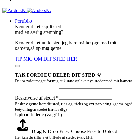
Portfolio
Kender du et skjult sted
med en særlig stemning?
Kender du et unikt sted jeg bare må besøge med mit
kamera,så tip mig gerne.
TIP MIG OM DIT STED HER
TAK FORDI DU DELER DIT STED 💡
Det betyder meget for mig at kunne opleve nye steder med mit kamera.
Layout
Upload
Beskrivelse af stedet
*
billede
Beskriv gerne kort dit sted, tips og tricks og evt parkering. (gerne også
betydningen stedet har for dig)
Upload billede (valgfrit)
Drag & Drop Files,
Choose Files to Upload
Her kan du tilføje et billede af stedet (valgfrit).