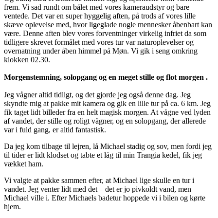
frem. Vi sad rundt om bålet med vores kameraudstyr og bare
ventede. Det var en super hyggelig aften, på trods af vores lille
skæve oplevelse med, hvor ligeglade nogle mennesker åbenbart kan
være. Denne aften blev vores forventninger virkelig infriet da som
tidligere skrevet formålet med vores tur var naturoplevelser og
overnatning under åben himmel på Møn. Vi gik i seng omkring
klokken 02.30.
Morgenstemning, solopgang og en meget stille og flot morgen .
Jeg vågner altid tidligt, og det gjorde jeg også denne dag. Jeg
skyndte mig at pakke mit kamera og gik en lille tur på ca. 6 km. Jeg
fik taget lidt billeder fra en helt magisk morgen. At vågne ved lyden
af vandet, der stille og roligt vågner, og en solopgang, der allerede
var i fuld gang, er altid fantastisk.
Da jeg kom tilbage til lejren, lå Michael stadig og sov, men fordi jeg
til tider er lidt klodset og tabte et låg til min Trangia kedel, fik jeg
vækket ham.
Vi valgte at pakke sammen efter, at Michael lige skulle en tur i
vandet. Jeg venter lidt med det – det er jo pivkoldt vand, men
Michael ville i. Efter Michaels badetur hoppede vi i bilen og kørte
hjem.