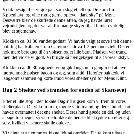
Vi fik besøg af et yngre par, som slog et telt op. De kom fra
København og ville rigtig gerne opleve “dark sky” på Møn.
Desværre blev de skuffede denne aften, da jeg havde luret
vejrudsigten, og der var alt for mange skyer til, at himlen virkelig
blev et stjernehav.
Klokken ca. 01.30 var det godnat. Vi havde valgt at sove i telt denne
nat. Jeg har købt en Gran Canyon Cadova 1-2 personers telt. Det er
nok mere beregnet til én voksen og et lille barn. Pladsen var trang,
men det vidste vi godt. Vi brugte så hængekøjen til alt vores udstyr.
Klokken ca. 06.30 vågnede vi og gik langsomt i gang med at lave
morgenmad: pølser, bacon og æg, som altid. Herefter pakkede vi
langsomt sammen og kørte imod vores shelter syd for Møns Klint.
Dag 2 Shelter ved stranden for enden af Skansevej
Efter et lille stop i den lokale Dagli’Brugsen kom vi frem til vores
shelterplads. Da vi kom frem, mødte vi to mænd og deres hund, som
havde overnattet i det ene shelter. Deres hund gøede en del, og uden
at sige for meget, så var de to ikke de bedste til at rydde op efter sig
selv, hvilket vi senere skulle opleve..
Vi valgte at gå en tur og kigge lidt på området. Da vi kom tilbage,