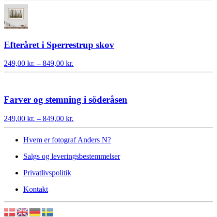
til
849,00 kr.
Efteråret i Sperrestrup skov
Prisinterval:
249,00
kr.
–
849,00
kr.
249,00 kr.
til
849,00 kr.
Farver og stemning i söderåsen
Prisinterval:
249,00
kr.
–
849,00
kr.
249,00 kr.
til
Hvem er fotograf Anders N?
849,00 kr.
Salgs og leveringsbestemmelser
Privatlivspolitik
Kontakt