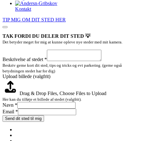
Kontakt
TIP MIG OM DIT STED HER
TAK FORDI DU DELER DIT STED 💡
Det betyder meget for mig at kunne opleve nye steder med mit kamera.
Upload
Beskrivelse
Beskrivelse af stedet
*
Layout
Beskriv gerne kort dit sted, tips og tricks og evt parkering. (gerne også
betydningen stedet har for dig)
Upload billede (valgfrit)
Drag & Drop Files,
Choose Files to Upload
Her kan du tilføje et billede af stedet (valgfrit).
Navn
*
Email
*
Send dit sted til mig