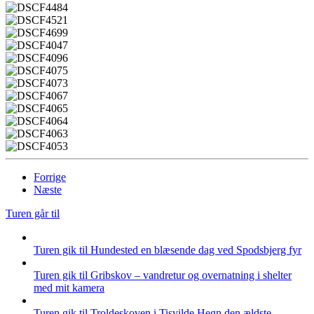
Forrige
Næste
Turen går til
Turen gik til Hundested en blæsende dag ved Spodsbjerg fyr
Turen gik til Gribskov – vandretur og overnatning i shelter
med mit kamera
Turen gik til Troldeskoven i Tisvilde Hegn den ældste