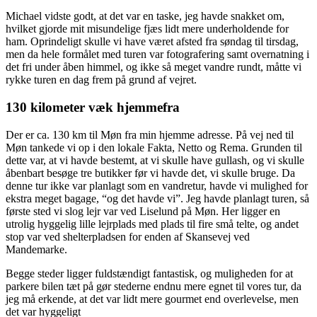
Michael vidste godt, at det var en taske, jeg havde snakket om,
hvilket gjorde mit misundelige fjæs lidt mere underholdende for
ham. Oprindeligt skulle vi have været afsted fra søndag til tirsdag,
men da hele formålet med turen var fotografering samt overnatning i
det fri under åben himmel, og ikke så meget vandre rundt, måtte vi
rykke turen en dag frem på grund af vejret.
130 kilometer væk hjemmefra
Der er ca. 130 km til Møn fra min hjemme adresse. På vej ned til
Møn tankede vi op i den lokale Fakta, Netto og Rema. Grunden til
dette var, at vi havde bestemt, at vi skulle have gullash, og vi skulle
åbenbart besøge tre butikker før vi havde det, vi skulle bruge. Da
denne tur ikke var planlagt som en vandretur, havde vi mulighed for
ekstra meget bagage, “og det havde vi”. Jeg havde planlagt turen, så
første sted vi slog lejr var ved Liselund på Møn. Her ligger en
utrolig hyggelig lille lejrplads med plads til fire små telte, og andet
stop var ved shelterpladsen for enden af Skansevej ved
Mandemarke.
Begge steder ligger fuldstændigt fantastisk, og muligheden for at
parkere bilen tæt på gør stederne endnu mere egnet til vores tur, da
jeg må erkende, at det var lidt mere gourmet end overlevelse, men
det var hyggeligt