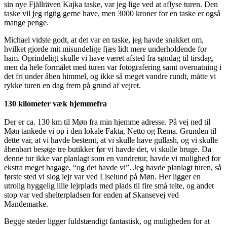
sin nye Fjällräven Kajka taske, var jeg lige ved at aflyse turen. Den
taske vil jeg rigtig gerne have, men 3000 kroner for en taske er også
mange penge.
Michael vidste godt, at det var en taske, jeg havde snakket om,
hvilket gjorde mit misundelige fjæs lidt mere underholdende for
ham. Oprindeligt skulle vi have været afsted fra søndag til tirsdag,
men da hele formålet med turen var fotografering samt overnatning i
det fri under åben himmel, og ikke så meget vandre rundt, måtte vi
rykke turen en dag frem på grund af vejret.
130 kilometer væk hjemmefra
Der er ca. 130 km til Møn fra min hjemme adresse. På vej ned til
Møn tankede vi op i den lokale Fakta, Netto og Rema. Grunden til
dette var, at vi havde bestemt, at vi skulle have gullash, og vi skulle
åbenbart besøge tre butikker før vi havde det, vi skulle bruge. Da
denne tur ikke var planlagt som en vandretur, havde vi mulighed for
ekstra meget bagage, “og det havde vi”. Jeg havde planlagt turen, så
første sted vi slog lejr var ved Liselund på Møn. Her ligger en
utrolig hyggelig lille lejrplads med plads til fire små telte, og andet
stop var ved shelterpladsen for enden af Skansevej ved
Mandemarke.
Begge steder ligger fuldstændigt fantastisk, og muligheden for at