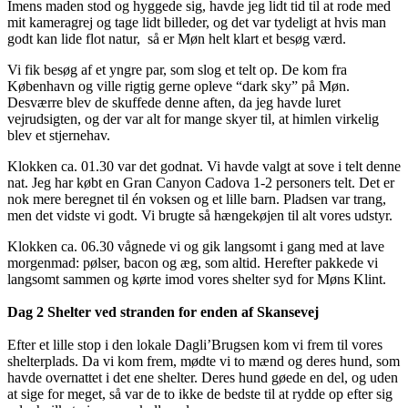
Imens maden stod og hyggede sig, havde jeg lidt tid til at rode med
mit kameragrej og tage lidt billeder, og det var tydeligt at hvis man
godt kan lide flot natur, så er Møn helt klart et besøg værd.
Vi fik besøg af et yngre par, som slog et telt op. De kom fra
København og ville rigtig gerne opleve “dark sky” på Møn.
Desværre blev de skuffede denne aften, da jeg havde luret
vejrudsigten, og der var alt for mange skyer til, at himlen virkelig
blev et stjernehav.
Klokken ca. 01.30 var det godnat. Vi havde valgt at sove i telt denne
nat. Jeg har købt en Gran Canyon Cadova 1-2 personers telt. Det er
nok mere beregnet til én voksen og et lille barn. Pladsen var trang,
men det vidste vi godt. Vi brugte så hængekøjen til alt vores udstyr.
Klokken ca. 06.30 vågnede vi og gik langsomt i gang med at lave
morgenmad: pølser, bacon og æg, som altid. Herefter pakkede vi
langsomt sammen og kørte imod vores shelter syd for Møns Klint.
Dag 2 Shelter ved stranden for enden af Skansevej
Efter et lille stop i den lokale Dagli’Brugsen kom vi frem til vores
shelterplads. Da vi kom frem, mødte vi to mænd og deres hund, som
havde overnattet i det ene shelter. Deres hund gøede en del, og uden
at sige for meget, så var de to ikke de bedste til at rydde op efter sig