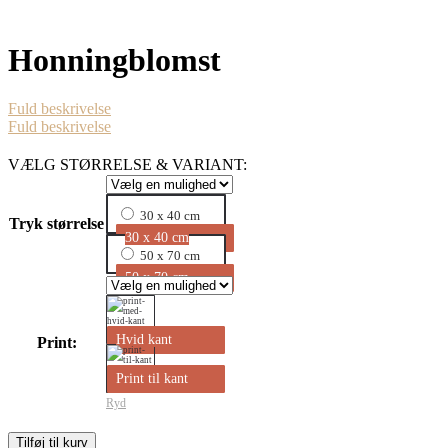
Honningblomst
Fuld beskrivelse
Fuld beskrivelse
VÆLG STØRRELSE & VARIANT:
30 x 40 cm
Tryk størrelse
30 x 40 cm
50 x 70 cm
50 x 70 cm
Hvid kant
Print:
Print til kant
Ryd
Honningblomst
Tilføj til kurv