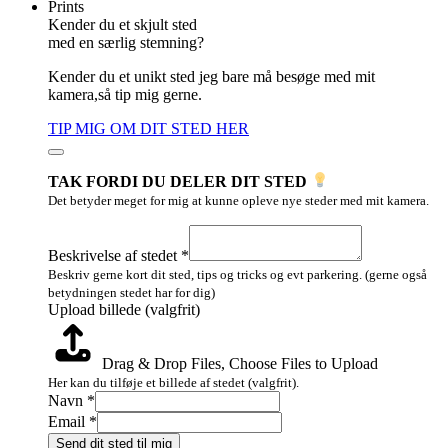
Prints
Kender du et skjult sted
med en særlig stemning?
Kender du et unikt sted jeg bare må besøge med mit
kamera,så tip mig gerne.
TIP MIG OM DIT STED HER
TAK FORDI DU DELER DIT STED
Det betyder meget for mig at kunne opleve nye steder med mit kamera.
af
Layout
Beskrivelse af stedet
*
Upload
Beskriv gerne kort dit sted, tips og tricks og evt parkering. (gerne også
betydningen stedet har for dig)
Upload billede (valgfrit)
Drag & Drop Files,
Choose Files to Upload
Her kan du tilføje et billede af stedet (valgfrit).
Navn
*
Email
*
Send dit sted til mig