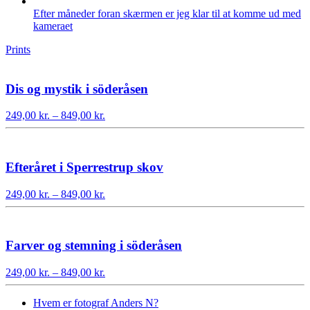
Efter måneder foran skærmen er jeg klar til at komme ud med
kameraet
Prints
Dis og mystik i söderåsen
Prisinterval:
249,00
kr.
–
849,00
kr.
249,00 kr.
til
849,00 kr.
Efteråret i Sperrestrup skov
Prisinterval:
249,00
kr.
–
849,00
kr.
249,00 kr.
til
849,00 kr.
Farver og stemning i söderåsen
Prisinterval:
249,00
kr.
–
849,00
kr.
249,00 kr.
til
Hvem er fotograf Anders N?
849,00 kr.