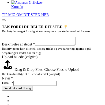
Kontakt
TIP MIG OM DIT STED HER
TAK FORDI DU DELER DIT STED
Det betyder meget for mig at kunne opleve nye steder med mit kamera.
Email
(valgfrit)
Beskrivelse af stedet
*
Upload
Beskriv gerne kort dit sted, tips og tricks og evt parkering. (gerne også
betydningen stedet har for dig)
Upload billede (valgfrit)
Drag & Drop Files,
Choose Files to Upload
Her kan du tilføje et billede af stedet (valgfrit).
Navn
*
Email
*
Send dit sted til mig