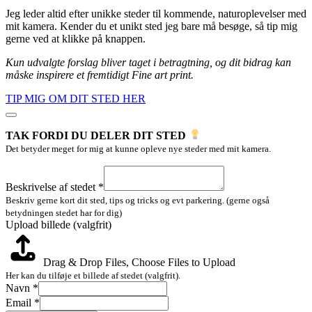
Jeg leder altid efter unikke steder til kommende, naturoplevelser med
mit kamera. Kender du et unikt sted jeg bare må besøge, så tip mig
gerne ved at klikke på knappen.
Kun udvalgte forslag bliver taget i betragtning, og dit bidrag kan
måske inspirere et fremtidigt Fine art print.
TIP MIG OM DIT STED HER
TAK FORDI DU DELER DIT STED
Det betyder meget for mig at kunne opleve nye steder med mit kamera.
stedet
af
Beskrivelse af stedet
*
Navn
Beskriv gerne kort dit sted, tips og tricks og evt parkering. (gerne også
betydningen stedet har for dig)
Upload billede (valgfrit)
Drag & Drop Files,
Choose Files to Upload
Her kan du tilføje et billede af stedet (valgfrit).
Navn
*
Email
*