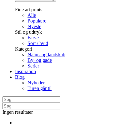
Fine art prints
Alle
Populære
Nyeste
Stil og udtryk
Farve
Sort / hvid
Kategori
Natur- og landskab
By- og gade
Serier
Inspiration
Blog
Nyheder
Turen går til
Ingen resultater