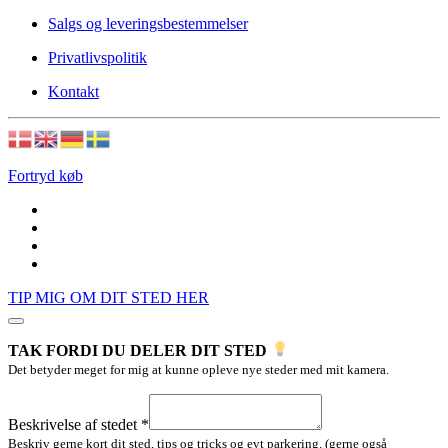
Salgs og leveringsbestemmelser
Privatlivspolitik
Kontakt
Fortryd køb
TIP MIG OM DIT STED HER
TAK FORDI DU DELER DIT STED
Det betyder meget for mig at kunne opleve nye steder med mit kamera.
Navn
Layout
Beskrivelse af stedet
*
(valgfrit)
Beskriv gerne kort dit sted, tips og tricks og evt parkering. (gerne også