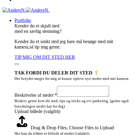
Portfolio
Kender du et skjult sted
med en særlig stemning?
Kender du et unikt sted jeg bare må besøge med mit
kamera,så tip mig gerne.
TIP MIG OM DIT STED HER
TAK FORDI DU DELER DIT STED
Det betyder meget for mig at kunne opleve nye steder med mit kamera.
billede
Upload
Beskrivelse af stedet
*
Layout
Beskriv gerne kort dit sted, tips og tricks og evt parkering. (gerne også
betydningen stedet har for dig)
Upload billede (valgfrit)
Drag & Drop Files,
Choose Files to Upload
Her kan du tilføje et billede af stedet (valgfrit).