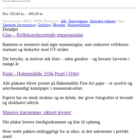
antal
Prisinterval:
329,00
kr.
–
499,00
kr.
329,00 kr.
Varenummer (SKU):
HOBL
til
Kategorier:
Alle
,
Naturplakater
,
Abstrakte plakater
Tags:
Vandrette farvemotiver
,
Gribskov
499,00 kr.
,
Blomster
,
Honningblomst
Detaljer
Glas – Refleksreducerende museumsglas
Rammen er monteret med ægte museumsglas, som reducerer refleksion
markant og beskytter mod UV-stråler.
Det betyder, at motivet står klart – uden genskin – og bevarer farverne i
mange år.
Papir - Hahnemühle 310g Pearl (310g)
Alle plakater bliver printet på Hahnemühle Fine Art papir – et syrefrit og
arkivbestandigt kunstpapir i museumskvalitet.
Papiret har en smuk struktur og en dybde, der giver fotografiet et levende
og eksklusivt udtryk.
Massive trærammer, sikkert leveret
Din plakat leveres færdigindrammet og klar til ophæng.
Hver ordre pakkes omhyggeligt for at sikre, at den ankommer i perfekt
stand.