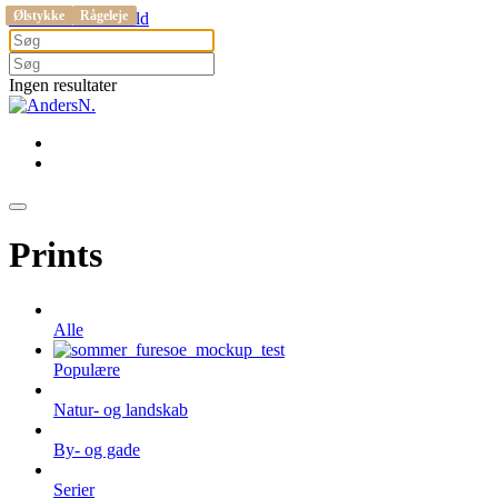
Gribskov
Jyllinge
Buresø
Vejby
Vejby
Ølstykke
Ølstykke
Rågeleje
Rågeleje
Gå til hovedindhold
Ingen resultater
Prints
Alle
Populære
Natur- og landskab
By- og gade
Serier