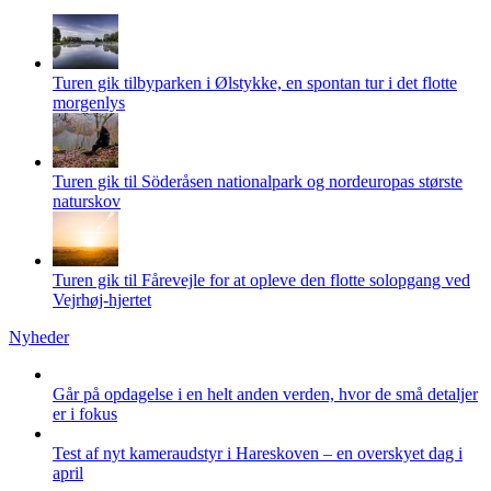
499,00 kr.
kan
flere
vælges
varianter.
på
Mulighederne
varesiden
kan
Turen gik tilbyparken i Ølstykke, en spontan tur i det flotte
vælges
morgenlys
på
varesiden
Turen gik til Söderåsen nationalpark og nordeuropas største
naturskov
Turen gik til Fårevejle for at opleve den flotte solopgang ved
Vejrhøj-hjertet
Nyheder
Går på opdagelse i en helt anden verden, hvor de små detaljer
er i fokus
Test af nyt kameraudstyr i Hareskoven – en overskyet dag i
april