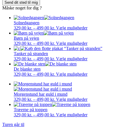
Send dit sted til mig
Måske noget for dig ?
Solnedgangen
Prisinterval:
Dette
329,00
kr.
–
499,00
kr.
Vælg muligheder
329,00 kr.
vare
til
har
Børn på vejen
499,00 kr.
Prisinterval:
flere
Dette
329,00
kr.
–
499,00
kr.
Vælg muligheder
329,00 kr.
varianter.
vare
til
Mulighederne
har
Tanker på stranden
499,00 kr.
Prisinterval:
kan
flere
Dette
329,00
kr.
–
499,00
kr.
Vælg muligheder
329,00 kr.
vælges
varianter.
vare
til
på
Mulighederne
har
De blanke sten
499,00 kr.
Prisinterval:
varesiden
kan
flere
Dette
329,00
kr.
–
499,00
kr.
Vælg muligheder
329,00 kr.
vælges
varianter.
vare
til
på
Mulighederne
har
499,00 kr.
varesiden
kan
flere
Morgenstund har guld i mund
vælges
varianter.
Prisinterval:
Dette
329,00
kr.
–
499,00
kr.
Vælg muligheder
på
Mulighederne
329,00 kr.
vare
varesiden
kan
til
har
Træerne på toppen
vælges
499,00 kr.
Prisinterval:
flere
Dette
329,00
kr.
–
499,00
kr.
Vælg muligheder
på
329,00 kr.
varianter.
vare
varesiden
Turen går til
til
Mulighederne
har