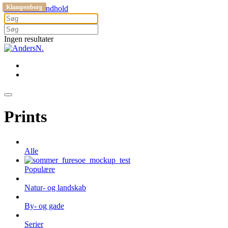
Buresø
Buresø
Buresø
Buresø
Nykøbing sj
Køge
Klampenborg
Buresø
Buresø
Buresø
Asnæs
Klampenborg
Gå til hovedindhold
Ingen resultater
Prints
Alle
Populære
Natur- og landskab
By- og gade
Serier