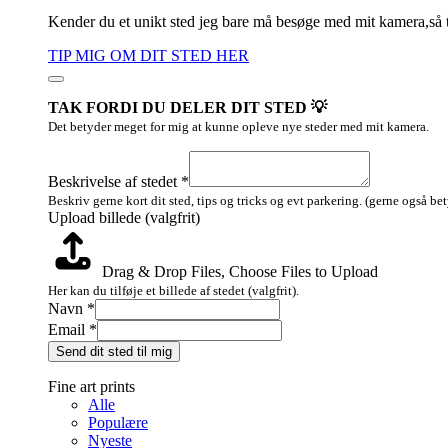
Kender du et unikt sted jeg bare må besøge med mit kamera,så 
TIP MIG OM DIT STED HER
TAK FORDI DU DELER DIT STED 💡
Det betyder meget for mig at kunne opleve nye steder med mit kamera.
billede
(valgfrit)
Beskrivelse af stedet
*
af
Beskriv gerne kort dit sted, tips og tricks og evt parkering. (gerne også be
Upload billede (valgfrit)
Drag & Drop Files,
Choose Files to Upload
Her kan du tilføje et billede af stedet (valgfrit).
Navn
*
Email
*
Send dit sted til mig
Fine art prints
Alle
Populære
Nyeste