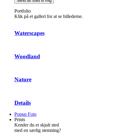
Send dit sted til mig
Portfolio
Klik på et galleri for at se billederne.
Waterscapes
Woodland
Nature
Details
Popup Foto
Prints
Kender du et skjult sted
med en særlig stemning?