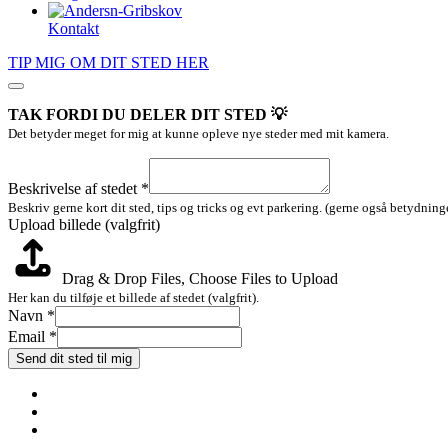
Kontakt
TIP MIG OM DIT STED HER
TAK FORDI DU DELER DIT STED 💡
Det betyder meget for mig at kunne opleve nye steder med mit kamera.
billede
(valgfrit)
Beskrivelse af stedet
*
Beskrivelse
Beskriv gerne kort dit sted, tips og tricks og evt parkering. (gerne også betydninge
Upload billede (valgfrit)
Drag & Drop Files,
Choose Files to Upload
Her kan du tilføje et billede af stedet (valgfrit).
Navn
*
Email
*
Send dit sted til mig