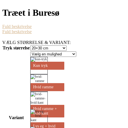
Træet i Buresø
Fuld beskrivelse
Fuld beskrivelse
VÆLG STØRRELSE & VARIANT:
Tryk størrelse
Kun tryk
Hvid ramme
Hvid ramme +
hvid kant
Variant
Lys eg + hvid