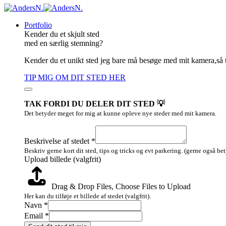
Portfolio
Kender du et skjult sted
med en særlig stemning?
Kender du et unikt sted jeg bare må besøge med mit kamera,så 
TIP MIG OM DIT STED HER
TAK FORDI DU DELER DIT STED 💡
Det betyder meget for mig at kunne opleve nye steder med mit kamera.
Email
Beskrivelse
Beskrivelse af stedet
*
stedet
Beskriv gerne kort dit sted, tips og tricks og evt parkering. (gerne også be
Upload billede (valgfrit)
Drag & Drop Files,
Choose Files to Upload
Her kan du tilføje et billede af stedet (valgfrit).
Navn
*
Email
*