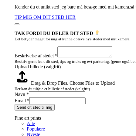
Kender du et unikt sted jeg bare må besøge med mit kamera,så 
TIP MIG OM DIT STED HER
TAK FORDI DU DELER DIT STED
Det betyder meget for mig at kunne opleve nye steder med mit kamera.
Beskrivelse
billede
Beskrivelse af stedet
*
stedet
Beskriv gerne kort dit sted, tips og tricks og evt parkering. (gerne også be
Upload billede (valgfrit)
Drag & Drop Files,
Choose Files to Upload
Her kan du tilføje et billede af stedet (valgfrit).
Navn
*
Email
*
Send dit sted til mig
Fine art prints
Alle
Populære
Nyeste