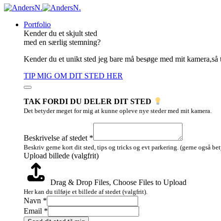
Portfolio
Kender du et skjult sted
med en særlig stemning?
Kender du et unikt sted jeg bare må besøge med mit kamera,så 
TIP MIG OM DIT STED HER
TAK FORDI DU DELER DIT STED
Det betyder meget for mig at kunne opleve nye steder med mit kamera.
af
Upload
Beskrivelse af stedet
*
(valgfrit)
Beskriv gerne kort dit sted, tips og tricks og evt parkering. (gerne også be
Upload billede (valgfrit)
Drag & Drop Files,
Choose Files to Upload
Her kan du tilføje et billede af stedet (valgfrit).
Navn
*
Email
*