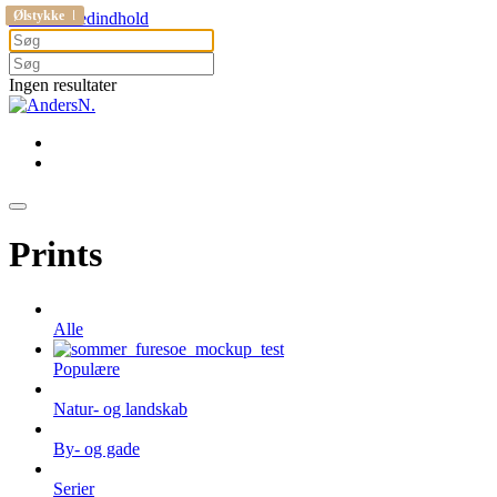
Hundested
Stevns
Ølstykke
Hundested
Ølstykke
Ølstykke
Ølstykke
Gå til hovedindhold
Ingen resultater
Prints
Alle
Populære
Natur- og landskab
By- og gade
Serier