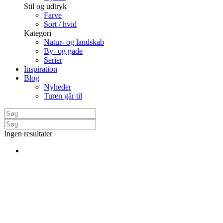
Stil og udtryk
Farve
Sort / hvid
Kategori
Natur- og landskab
By- og gade
Serier
Inspiration
Blog
Nyheder
Turen går til
Ingen resultater