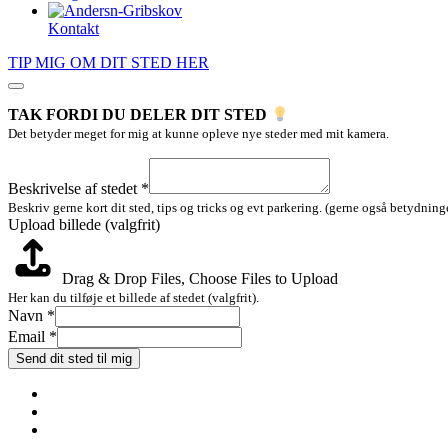
Kontakt
TIP MIG OM DIT STED HER
TAK FORDI DU DELER DIT STED
Det betyder meget for mig at kunne opleve nye steder med mit kamera.
af
(valgfrit)
Beskrivelse af stedet
*
Email
Beskriv gerne kort dit sted, tips og tricks og evt parkering. (gerne også betydninge
Upload billede (valgfrit)
Drag & Drop Files,
Choose Files to Upload
Her kan du tilføje et billede af stedet (valgfrit).
Navn
*
Email
*
Send dit sted til mig