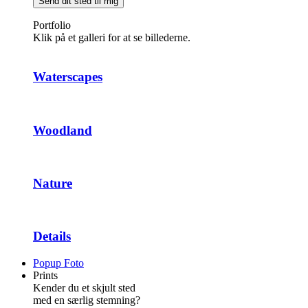
Send dit sted til mig
Portfolio
Klik på et galleri for at se billederne.
Waterscapes
Woodland
Nature
Details
Popup Foto
Prints
Kender du et skjult sted
med en særlig stemning?