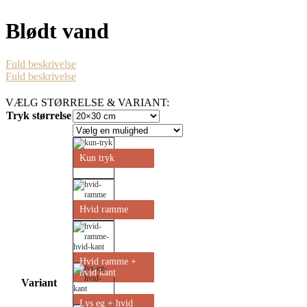
Blødt vand
Fuld beskrivelse
Fuld beskrivelse
VÆLG STØRRELSE & VARIANT:
Tryk størrelse
Kun tryk
Hvid ramme
Hvid ramme +
hvid kant
Variant
Lys eg + hvid