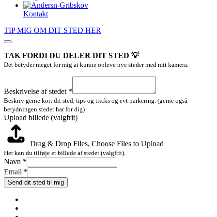
Kontakt
TIP MIG OM DIT STED HER
TAK FORDI DU DELER DIT STED 💡
Det betyder meget for mig at kunne opleve nye steder med mit kamera.
Beskrivelse
stedet
Beskrivelse af stedet
*
Email
Beskriv gerne kort dit sted, tips og tricks og evt parkering. (gerne også
betydningen stedet har for dig)
Upload billede (valgfrit)
Drag & Drop Files,
Choose Files to Upload
Her kan du tilføje et billede af stedet (valgfrit).
Navn
*
Email
*
Send dit sted til mig