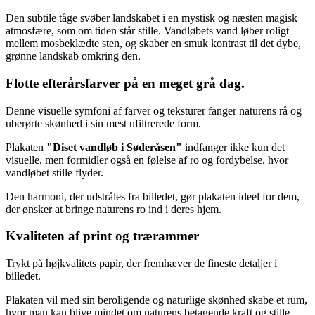
Den subtile tåge svøber landskabet i en mystisk og næsten magisk
atmosfære, som om tiden står stille. Vandløbets vand løber roligt
mellem mosbeklædte sten, og skaber en smuk kontrast til det dybe,
grønne landskab omkring den.
Flotte efterårsfarver på en meget grå dag.
Denne visuelle symfoni af farver og teksturer fanger naturens rå og
uberørte skønhed i sin mest ufiltrerede form.
Plakaten
"Diset vandløb i Søderåsen"
indfanger ikke kun det
visuelle, men formidler også en følelse af ro og fordybelse, hvor
vandløbet stille flyder.
Den harmoni, der udstråles fra billedet, gør plakaten ideel for dem,
der ønsker at bringe naturens ro ind i deres hjem.
Kvaliteten af print og trærammer
Trykt på højkvalitets papir, der fremhæver de fineste detaljer i
billedet.
Plakaten vil med sin beroligende og naturlige skønhed skabe et rum,
hvor man kan blive mindet om naturens betagende kraft og stille