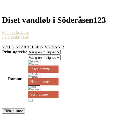
Diset vandløb i Söderåsen123
Fuld beskrivelse
Fuld beskrivelse
VÆLG STØRRELSE & VARIANT:
Print størrelse
Ingen ramme
Ramme
Hvid ramme
Sort ramme
Ryd
Diset
Tilføj til kurv
vandløb