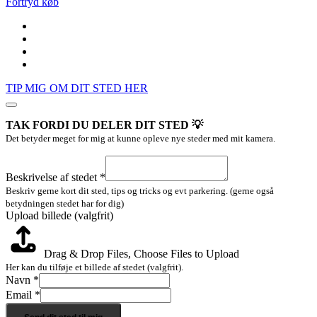
Fortryd køb
TIP MIG OM DIT STED HER
TAK FORDI DU DELER DIT STED 💡
Det betyder meget for mig at kunne opleve nye steder med mit kamera.
Upload
billede
Beskrivelse af stedet
*
stedet
Beskriv gerne kort dit sted, tips og tricks og evt parkering. (gerne også
betydningen stedet har for dig)
Upload billede (valgfrit)
Drag & Drop Files,
Choose Files to Upload
Her kan du tilføje et billede af stedet (valgfrit).
Navn
*
Email
*