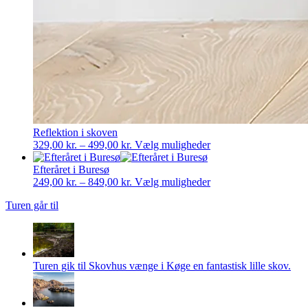
Reflektion i skoven
Prisinterval:
Dette
329,00
kr.
–
499,00
kr.
Vælg muligheder
329,00 kr.
vare
til
har
Efteråret i Buresø
499,00 kr.
Prisinterval:
flere
Dette
249,00
kr.
–
849,00
kr.
Vælg muligheder
249,00 kr.
varianter.
vare
Turen går til
til
Mulighederne
har
849,00 kr.
kan
flere
vælges
varianter.
på
Mulighederne
varesiden
kan
Turen gik til Skovhus vænge i Køge en fantastisk lille skov.
vælges
på
varesiden