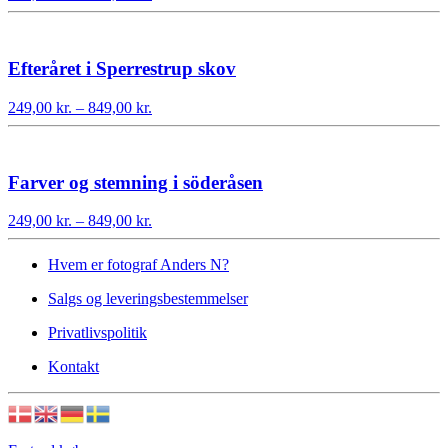
249,00 kr.
til
849,00 kr.
Efteråret i Sperrestrup skov
Prisinterval:
249,00
kr.
–
849,00
kr.
249,00 kr.
til
849,00 kr.
Farver og stemning i söderåsen
Prisinterval:
249,00
kr.
–
849,00
kr.
249,00 kr.
til
Hvem er fotograf Anders N?
849,00 kr.
Salgs og leveringsbestemmelser
Privatlivspolitik
Kontakt