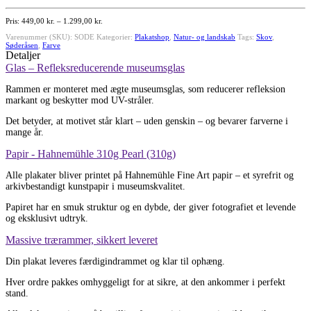
i
Söderåsen123
Prisinterval:
449,00
kr.
–
1.299,00
kr.
449,00 kr.
antal
Varenummer (SKU):
SODE
Kategorier:
til
Plakatshop
,
Natur- og landskab
Tags:
Skov
,
Søderåsen
,
Farve
1.299,00 kr.
Detaljer
Glas – Refleksreducerende museumsglas
Rammen er monteret med ægte museumsglas, som reducerer refleksion
markant og beskytter mod UV-stråler.
Det betyder, at motivet står klart – uden genskin – og bevarer farverne i
mange år.
Papir - Hahnemühle 310g Pearl (310g)
Alle plakater bliver printet på Hahnemühle Fine Art papir – et syrefrit og
arkivbestandigt kunstpapir i museumskvalitet.
Papiret har en smuk struktur og en dybde, der giver fotografiet et levende
og eksklusivt udtryk.
Massive trærammer, sikkert leveret
Din plakat leveres færdigindrammet og klar til ophæng.
Hver ordre pakkes omhyggeligt for at sikre, at den ankommer i perfekt
stand.