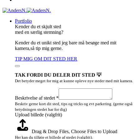
Portfolio
Kender du et skjult sted
med en særlig stemning?
Kender du et unikt sted jeg bare må besøge med mit
kamera,så tip mig gerne.
TIP MIG OM DIT STED HER
TAK FORDI DU DELER DIT STED 💡
Det betyder meget for mig at kunne opleve nye steder med mit kamera.
Layout
Navn
Beskrivelse af stedet
*
stedet
Beskriv gerne kort dit sted, tips og tricks og evt parkering. (gerne også
betydningen stedet har for dig)
Upload billede (valgfrit)
Drag & Drop Files,
Choose Files to Upload
Her kan du tilføje et billede af stedet (valgfrit).