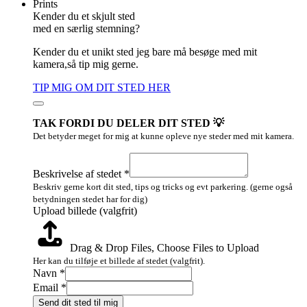
Prints
Kender du et skjult sted
med en særlig stemning?
Kender du et unikt sted jeg bare må besøge med mit
kamera,så tip mig gerne.
TIP MIG OM DIT STED HER
TAK FORDI DU DELER DIT STED 💡
Det betyder meget for mig at kunne opleve nye steder med mit kamera.
(valgfrit)
stedet
Beskrivelse af stedet
*
billede
Beskriv gerne kort dit sted, tips og tricks og evt parkering. (gerne også
betydningen stedet har for dig)
Upload billede (valgfrit)
Drag & Drop Files,
Choose Files to Upload
Her kan du tilføje et billede af stedet (valgfrit).
Navn
*
Email
*
Send dit sted til mig