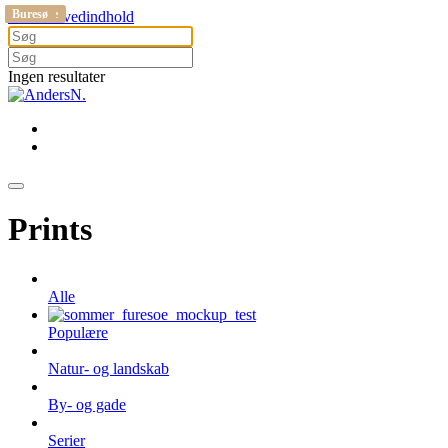
Söderåsen
Buresø
Køge
Buresø
Ølstykke
Køge
Buresø
Gå til hovedindhold
Ingen resultater
Prints
Alle
Populære
Natur- og landskab
By- og gade
Serier