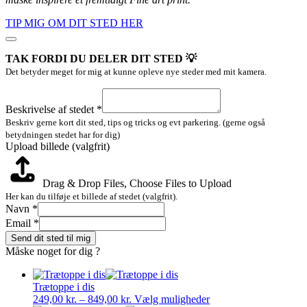
TIP MIG OM DIT STED HER
TAK FORDI DU DELER DIT STED 💡
Det betyder meget for mig at kunne opleve nye steder med mit kamera.
billede
af
Beskrivelse af stedet
*
stedet
Beskriv gerne kort dit sted, tips og tricks og evt parkering. (gerne også
betydningen stedet har for dig)
Upload billede (valgfrit)
Drag & Drop Files,
Choose Files to Upload
Her kan du tilføje et billede af stedet (valgfrit).
Navn
*
Email
*
Send dit sted til mig
Måske noget for dig ?
Trætoppe i dis
Prisinterval:
Dette
249,00
kr.
–
849,00
kr.
Vælg muligheder