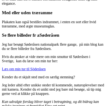
elegance.
Med eller uden træramme
Plakaten kan også bestilles indrammet, i enten en sort eller hvid
træramme, med ægte museumsglas.
Se flere billeder fr aSøderåsen
Jeg har besøgt Søderåsen nationalpark flere gange, på min blog kan
du se flere billeder fra Søderåsen.
Hvis du ønsker at vide mere om min smuttur til Søderåsen i
Sverige, kan du læse om min tur her:
Læs om min tur til Söderåsen
Kender du et skjult sted med en særlig stemning?
Jeg leder altid efter unikke steder til kommende, naturoplevelser med
mit kamera. Kender du et unikt sted jeg bare må besøge, så tip mig
gerne ved at klikke på knappen.
Kun udvalgte forslag bliver taget i betragtning, og dit bidrag kan
måske inspirere et fremtidigt Fine art print.