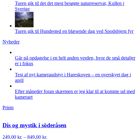
Turen gik til det det mest besøgte naturreservat, Kullen i
Sverige
Turen gik til Hundested en blæsende dag ved Spodsbjerg fyr
Nyheder
Går på opdagelse i en helt anden verden, hvor de små detaljer
er i fokus
Test af nyt kameraudstyr i Hareskoven – en overskyet dag i
april
Efter måneder foran skærmen er jeg klar til at komme ud med
kameraet
Prints
Dis og mystik i söderåsen
Prisinterval:
249,00
kr.
–
849,00
kr.