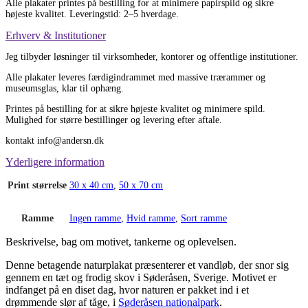
Alle plakater printes på bestilling for at minimere papirspild og sikre
højeste kvalitet. Leveringstid: 2–5 hverdage.
Erhverv & Institutioner
Jeg tilbyder løsninger til virksomheder, kontorer og offentlige institutioner.
Alle plakater leveres færdigindrammet med massive trærammer og
museumsglas, klar til ophæng.
Printes på bestilling for at sikre højeste kvalitet og minimere spild.
Mulighed for større bestillinger og levering efter aftale.
kontakt info@andersn.dk
Yderligere information
Print størrelse
30 x 40 cm
,
50 x 70 cm
Ramme
Ingen ramme
,
Hvid ramme
,
Sort ramme
Beskrivelse, bag om motivet, tankerne og oplevelsen.
Denne betagende naturplakat præsenterer et vandløb, der snor sig
gennem en tæt og frodig skov i Søderåsen, Sverige. Motivet er
indfanget på en diset dag, hvor naturen er pakket ind i et
drømmende slør af tåge, i
Søderåsen nationalpark
.