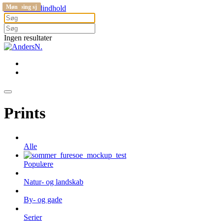
Nykøbing sj
Nykøbing sj
Møn
Gå til hovedindhold
Ingen resultater
Prints
Alle
Populære
Natur- og landskab
By- og gade
Serier