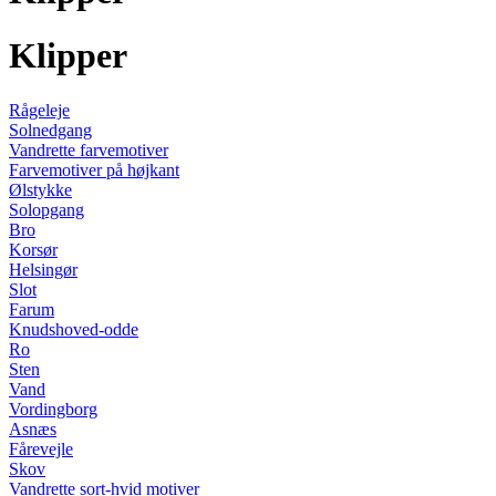
Klipper
Rågeleje
Solnedgang
Vandrette farvemotiver
Farvemotiver på højkant
Ølstykke
Solopgang
Bro
Korsør
Helsingør
Slot
Farum
Knudshoved-odde
Ro
Sten
Vand
Vordingborg
Asnæs
Fårevejle
Skov
Vandrette sort-hvid motiver