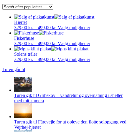
Hjertet
Prisinterval:
Dette
329,00
kr.
–
499,00
kr.
Vælg muligheder
329,00 kr.
vare
til
har
Fiskerhuse
499,00 kr.
Prisinterval:
flere
Dette
329,00
kr.
–
499,00
kr.
Vælg muligheder
329,00 kr.
varianter.
vare
til
Mulighederne
har
Solens tråler
499,00 kr.
Prisinterval:
kan
flere
Dette
329,00
kr.
–
499,00
kr.
Vælg muligheder
329,00 kr.
vælges
varianter.
vare
Turen går til
til
på
Mulighederne
har
499,00 kr.
varesiden
kan
flere
vælges
varianter.
på
Mulighederne
varesiden
kan
Turen gik til Gribskov – vandretur og overnatning i shelter
vælges
med mit kamera
på
varesiden
Turen gik til Fårevejle for at opleve den flotte solopgang ved
Vejrhøj-hjertet