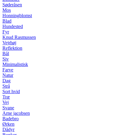
Søderåsen
Mos
Honningblomst
Blad
Hundested
Fyr
Knud Rasmussen
Vejrhøj
Reflektion
Bål
Siv
Minimalistisk
Farve
Natur
Dag
Strå
Sort hvid
Træ
Vej
Svane
Arne jacobsen
Badebro
Ørken
Dådyr
Bunker