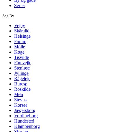
By og gade
Serier
Søg By
Vejby
Skäralid
Helsinge
Farum
Mölle
Køge
Tisvilde
Fårevejle
Stenløse
Jyllinge
Rågeleje
Buresø
Roskilde
Møn
Stevns
Korsør
Jægersborg
Vordingborg
Hundested
Klampenborg
Skagen