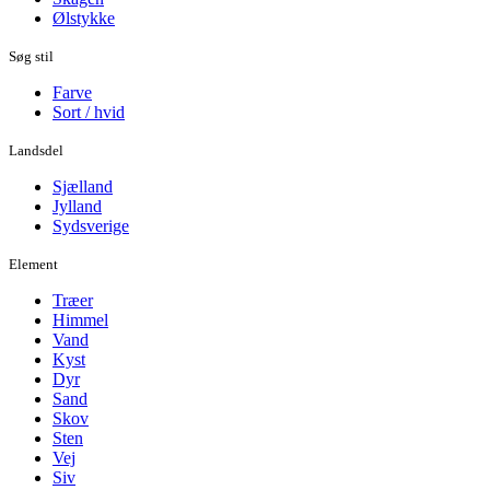
Ølstykke
Søg stil
Farve
Sort / hvid
Landsdel
Sjælland
Jylland
Sydsverige
Element
Træer
Himmel
Vand
Kyst
Dyr
Sand
Skov
Sten
Vej
Siv