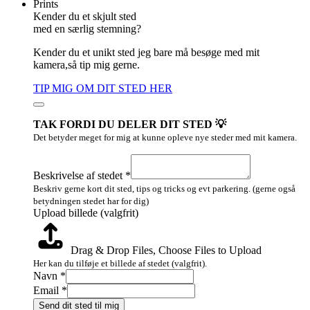
Prints
Kender du et skjult sted
med en særlig stemning?
Kender du et unikt sted jeg bare må besøge med mit
kamera,så tip mig gerne.
TIP MIG OM DIT STED HER
TAK FORDI DU DELER DIT STED 💡
Det betyder meget for mig at kunne opleve nye steder med mit kamera.
billede
Beskrivelse
Beskrivelse af stedet
*
(valgfrit)
Beskriv gerne kort dit sted, tips og tricks og evt parkering. (gerne også
betydningen stedet har for dig)
Upload billede (valgfrit)
Drag & Drop Files,
Choose Files to Upload
Her kan du tilføje et billede af stedet (valgfrit).
Navn
*
Email
*
Send dit sted til mig