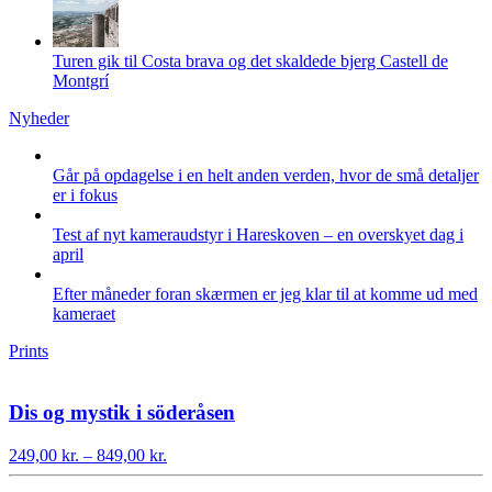
Turen gik til Costa brava og det skaldede bjerg Castell de
Montgrí
Nyheder
Går på opdagelse i en helt anden verden, hvor de små detaljer
er i fokus
Test af nyt kameraudstyr i Hareskoven – en overskyet dag i
april
Efter måneder foran skærmen er jeg klar til at komme ud med
kameraet
Prints
Dis og mystik i söderåsen
Prisinterval:
249,00
kr.
–
849,00
kr.
249,00 kr.