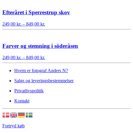
til
849,00 kr.
Efteråret i Sperrestrup skov
Prisinterval:
249,00
kr.
–
849,00
kr.
249,00 kr.
til
849,00 kr.
Farver og stemning i söderåsen
Prisinterval:
249,00
kr.
–
849,00
kr.
249,00 kr.
til
Hvem er fotograf Anders N?
849,00 kr.
Salgs og leveringsbestemmelser
Privatlivspolitik
Kontakt
Fortryd køb