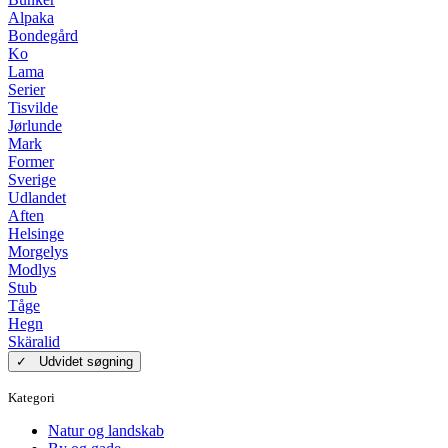
Alpaka
Bondegård
Ko
Lama
Serier
Tisvilde
Jørlunde
Mark
Former
Sverige
Udlandet
Aften
Helsinge
Morgelys
Modlys
Stub
Tåge
Hegn
Skäralid
✓ Udvidet søgning
Kategori
Natur og landskab