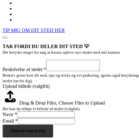
TIP MIG OM DIT STED HER
TAK FORDI DU DELER DIT STED 💡
Det betyder meget for mig at kunne opleve nye steder med mit kamera.
Layout
stedet
Beskrivelse af stedet
*
billede
Beskriv gerne kort dit sted, tips og tricks og evt parkering. (gerne også betydnin
stedet har for dig)
Upload billede (valgfrit)
Drag & Drop Files,
Choose Files to Upload
Her kan du tilføje et billede af stedet (valgfrit).
Navn
*
Email
*
Send dit sted til mig