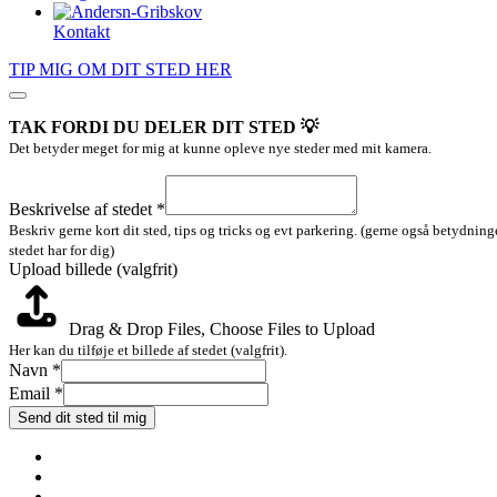
Kontakt
TIP MIG OM DIT STED HER
TAK FORDI DU DELER DIT STED 💡
Det betyder meget for mig at kunne opleve nye steder med mit kamera.
af
billede
Beskrivelse af stedet
*
Email
Beskriv gerne kort dit sted, tips og tricks og evt parkering. (gerne også betydnin
stedet har for dig)
Upload billede (valgfrit)
Drag & Drop Files,
Choose Files to Upload
Her kan du tilføje et billede af stedet (valgfrit).
Navn
*
Email
*
Send dit sted til mig