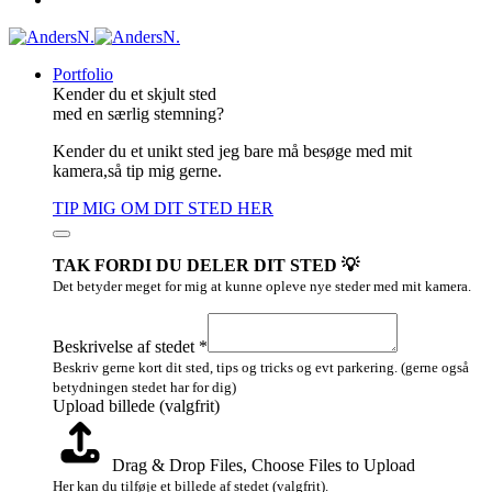
Portfolio
Kender du et skjult sted
med en særlig stemning?
Kender du et unikt sted jeg bare må besøge med mit
kamera,så tip mig gerne.
TIP MIG OM DIT STED HER
TAK FORDI DU DELER DIT STED 💡
Det betyder meget for mig at kunne opleve nye steder med mit kamera.
Layout
Email
Beskrivelse af stedet
*
stedet
Beskriv gerne kort dit sted, tips og tricks og evt parkering. (gerne også
betydningen stedet har for dig)
Upload billede (valgfrit)
Drag & Drop Files,
Choose Files to Upload
Her kan du tilføje et billede af stedet (valgfrit).