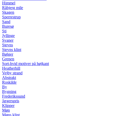
Himmel
Råbjerg mile
Skagen
Sperrestrup
Sand
Buresø
Sti
Jyllinge
Svaner
Stevns
Stevns klint
Bølger
Grenen
Sort-hvid motiver på højkant
Heatherhill
Vejby strand
Abstrakt
Roskilde
By
Bygning
Frederikssund
Jægerspris
Klipper
Møn
Møns klint