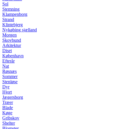
Sol
Stemning
Klampenborg
Strand
Klintebjerg
Nykøbing sjælland
Morgen
Skovbund
Arkitektur
Diset
København
Efterår
Nat
Røsnæs
Sommer
Stenløse
Dyr
Hjort
Jægersborg
Træer
Blade
Køge
Gribskov
Shelter
Blomster