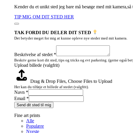
Kender du et unikt sted jeg bare må besøge med mit kamera,så 
TIP MIG OM DIT STED HER
TAK FORDI DU DELER DIT STED
Det betyder meget for mig at kunne opleve nye steder med mit kamera.
stedet
billede
Beskrivelse af stedet
*
Layout
Beskriv gerne kort dit sted, tips og tricks og evt parkering. (gerne også be
Upload billede (valgfrit)
Drag & Drop Files,
Choose Files to Upload
Her kan du tilføje et billede af stedet (valgfrit).
Navn
*
Email
*
Send dit sted til mig
Fine art prints
Alle
Populære
Nyeste