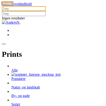
Sverige
Sverige
Sverige
Gå til hovedindhold
Ingen resultater
Prints
Alle
Populære
Natur- og landskab
By- og gade
Serier