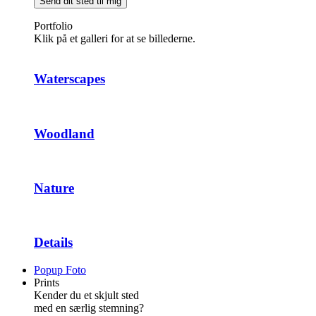
Send dit sted til mig
Portfolio
Klik på et galleri for at se billederne.
Waterscapes
Woodland
Nature
Details
Popup Foto
Prints
Kender du et skjult sted
med en særlig stemning?