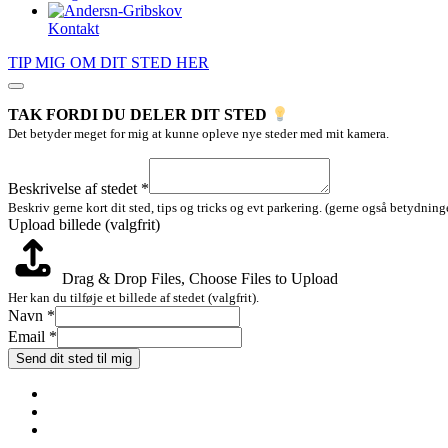
Kontakt
TIP MIG OM DIT STED HER
TAK FORDI DU DELER DIT STED
Det betyder meget for mig at kunne opleve nye steder med mit kamera.
Beskrivelse
Layout
Beskrivelse af stedet
*
stedet
Beskriv gerne kort dit sted, tips og tricks og evt parkering. (gerne også betydninge
Upload billede (valgfrit)
Drag & Drop Files,
Choose Files to Upload
Her kan du tilføje et billede af stedet (valgfrit).
Navn
*
Email
*
Send dit sted til mig