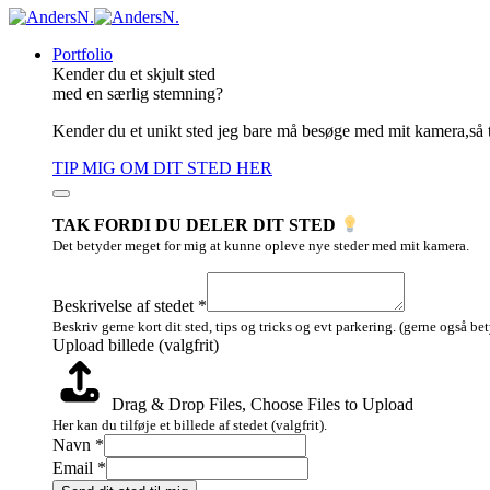
Portfolio
Kender du et skjult sted
med en særlig stemning?
Kender du et unikt sted jeg bare må besøge med mit kamera,så 
TIP MIG OM DIT STED HER
TAK FORDI DU DELER DIT STED
Det betyder meget for mig at kunne opleve nye steder med mit kamera.
Beskrivelse
Layout
Beskrivelse af stedet
*
Navn
Beskriv gerne kort dit sted, tips og tricks og evt parkering. (gerne også be
Upload billede (valgfrit)
Drag & Drop Files,
Choose Files to Upload
Her kan du tilføje et billede af stedet (valgfrit).
Navn
*
Email
*