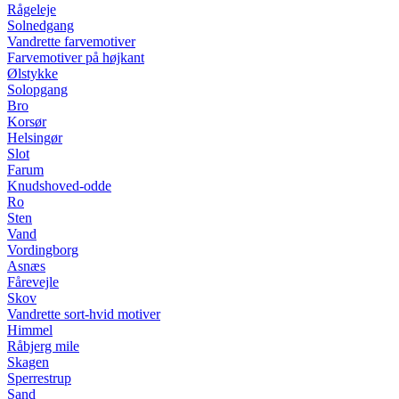
Rågeleje
Solnedgang
Vandrette farvemotiver
Farvemotiver på højkant
Ølstykke
Solopgang
Bro
Korsør
Helsingør
Slot
Farum
Knudshoved-odde
Ro
Sten
Vand
Vordingborg
Asnæs
Fårevejle
Skov
Vandrette sort-hvid motiver
Himmel
Råbjerg mile
Skagen
Sperrestrup
Sand