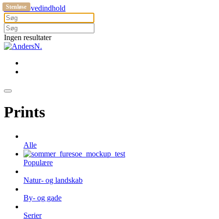
Stenløse
Gå til hovedindhold
Ingen resultater
Prints
Alle
Populære
Natur- og landskab
By- og gade
Serier