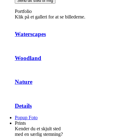
Send dit sted til mig
Portfolio
Klik på et galleri for at se billederne.
Waterscapes
Woodland
Nature
Details
Popup Foto
Prints
Kender du et skjult sted
med en særlig stemning?