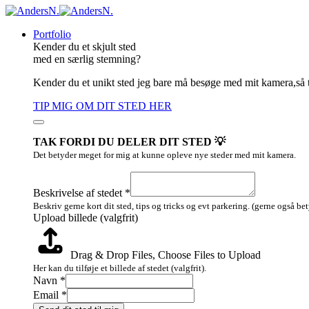
Portfolio
Kender du et skjult sted
med en særlig stemning?
Kender du et unikt sted jeg bare må besøge med mit kamera,så 
TIP MIG OM DIT STED HER
TAK FORDI DU DELER DIT STED 💡
Det betyder meget for mig at kunne opleve nye steder med mit kamera.
Upload
(valgfrit)
Beskrivelse af stedet
*
Layout
Beskriv gerne kort dit sted, tips og tricks og evt parkering. (gerne også be
Upload billede (valgfrit)
Drag & Drop Files,
Choose Files to Upload
Her kan du tilføje et billede af stedet (valgfrit).
Navn
*
Email
*