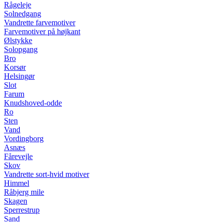
Rågeleje
Solnedgang
Vandrette farvemotiver
Farvemotiver på højkant
Ølstykke
Solopgang
Bro
Korsør
Helsingør
Slot
Farum
Knudshoved-odde
Ro
Sten
Vand
Vordingborg
Asnæs
Fårevejle
Skov
Vandrette sort-hvid motiver
Himmel
Råbjerg mile
Skagen
Sperrestrup
Sand