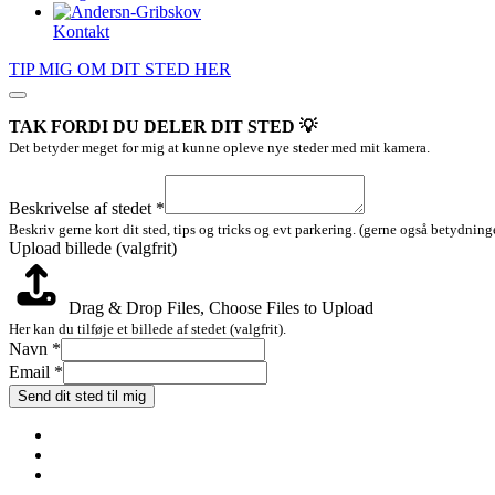
Kontakt
TIP MIG OM DIT STED HER
TAK FORDI DU DELER DIT STED 💡
Det betyder meget for mig at kunne opleve nye steder med mit kamera.
Beskrivelse
billede
Beskrivelse af stedet
*
af
Beskriv gerne kort dit sted, tips og tricks og evt parkering. (gerne også betydninge
Upload billede (valgfrit)
Drag & Drop Files,
Choose Files to Upload
Her kan du tilføje et billede af stedet (valgfrit).
Navn
*
Email
*
Send dit sted til mig