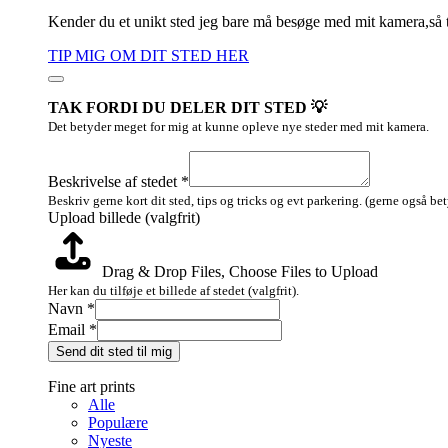
Kender du et unikt sted jeg bare må besøge med mit kamera,så 
TIP MIG OM DIT STED HER
TAK FORDI DU DELER DIT STED 💡
Det betyder meget for mig at kunne opleve nye steder med mit kamera.
Upload
stedet
Beskrivelse af stedet
*
af
Beskriv gerne kort dit sted, tips og tricks og evt parkering. (gerne også be
Upload billede (valgfrit)
Drag & Drop Files,
Choose Files to Upload
Her kan du tilføje et billede af stedet (valgfrit).
Navn
*
Email
*
Send dit sted til mig
Fine art prints
Alle
Populære
Nyeste